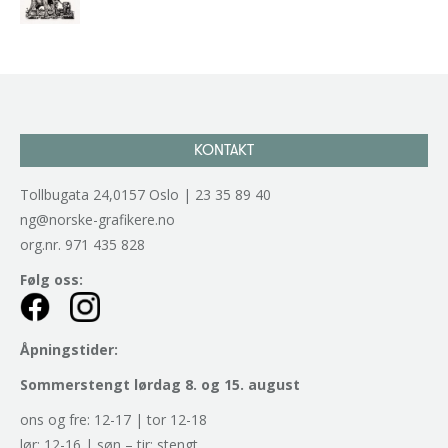
kr
2.940,00
inkl. 5% kunstavgift
KONTAKT
Tollbugata 24,0157 Oslo | 23 35 89 40
ng@norske-grafikere.no
org.nr. 971 435 828
Følg oss:
Åpningstider:
Sommerstengt lørdag 8. og 15. august
ons og fre: 12-17 | tor 12-18
lør: 12-16 | søn – tir: stengt