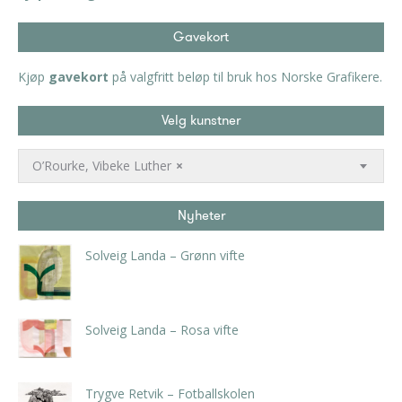
Gavekort
Kjøp
gavekort
på valgfritt beløp til bruk hos Norske Grafikere.
Velg kunstner
O’Rourke, Vibeke Luther
×
Nyheter
Solveig Landa – Grønn vifte
kr
5.250,00
inkl. 5% kunstavgift
Solveig Landa – Rosa vifte
kr
5.250,00
inkl. 5% kunstavgift
Trygve Retvik – Fotballskolen