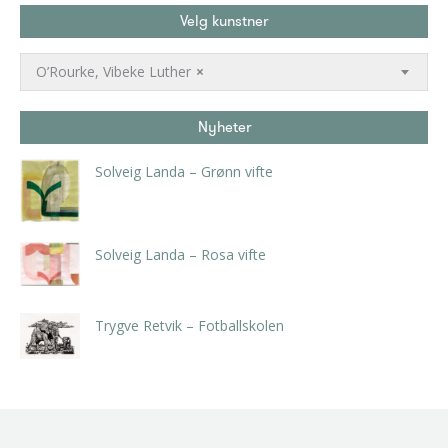
Velg kunstner
O’Rourke, Vibeke Luther
×
Nyheter
Solveig Landa – Grønn vifte
kr
5.250,00
inkl. 5% kunstavgift
Solveig Landa – Rosa vifte
kr
5.250,00
inkl. 5% kunstavgift
Trygve Retvik – Fotballskolen
kr
2.940,00
inkl. 5% kunstavgift