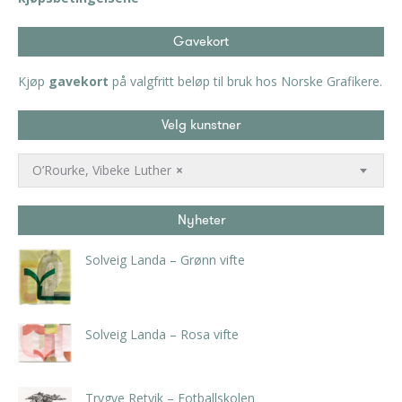
Gavekort
Kjøp
gavekort
på valgfritt beløp til bruk hos Norske Grafikere.
Velg kunstner
O’Rourke, Vibeke Luther
×
Nyheter
Solveig Landa – Grønn vifte
kr
5.250,00
inkl. 5% kunstavgift
Solveig Landa – Rosa vifte
kr
5.250,00
inkl. 5% kunstavgift
Trygve Retvik – Fotballskolen