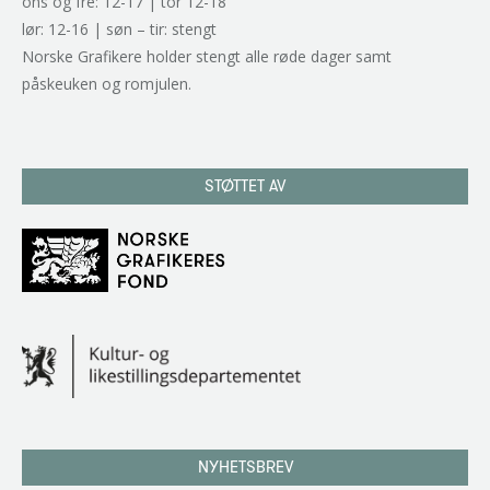
ons og fre: 12-17 | tor 12-18
lør: 12-16 | søn – tir: stengt
Norske Grafikere holder stengt alle røde dager samt
påskeuken og romjulen.
STØTTET AV
NYHETSBREV