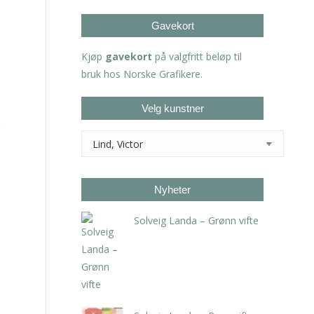
Gavekort
Kjøp
gavekort
på valgfritt beløp til
bruk hos Norske Grafikere.
Velg kunstner
Nyheter
Solveig Landa – Grønn vifte
kr
5.250,00
inkl. 5% kunstavgift