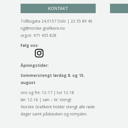
KONTAKT
Tollbugata 24,0157 Oslo | 23 35 89 40
ng@norske-grafikere.no
org.nr. 971 435 828
Følg oss:
Åpningstider:
Sommerstengt lørdag 8. og 15.
august
ons og fre: 12-17 | tor 12-18
lør: 12-16 | søn – tir: stengt
Norske Grafikere holder stengt alle røde
dager samt påskeuken og romjulen.