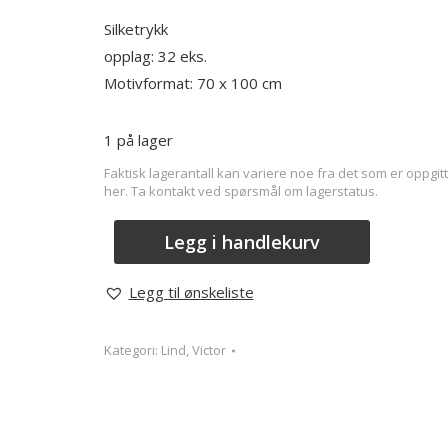
Silketrykk
opplag: 32 eks.
Motivformat: 70 x 100 cm
1 på lager
Faktisk lagerantall kan variere noe fra det som er oppgitt
her. Ta kontakt ved spørsmål om lagerstatus.
Legg i handlekurv
Legg til ønskeliste
Kategori:
Lind, Victor