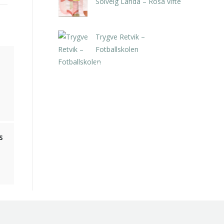
Solveig Landa – Rosa vifte
kr
5.250,00
inkl. 5% kunstavgift
Trygve Retvik –
Fotballskolen
kr
2.940,00
inkl. 5% kunstavgift
s