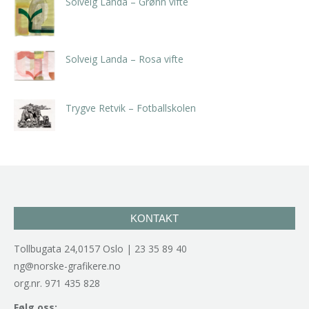
Solveig Landa – Grønn vifte
kr
5.250,00
inkl. 5% kunstavgift
Solveig Landa – Rosa vifte
kr
5.250,00
inkl. 5% kunstavgift
Trygve Retvik – Fotballskolen
kr
2.940,00
inkl. 5% kunstavgift
KONTAKT
Tollbugata 24,0157 Oslo | 23 35 89 40
ng@norske-grafikere.no
org.nr. 971 435 828
Følg oss: