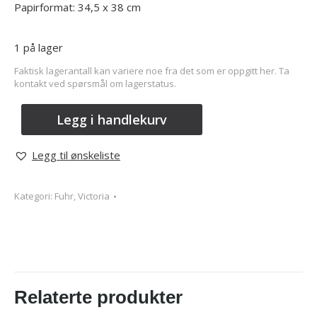
Papirformat: 34,5 x 38 cm
1 på lager
Faktisk lagerantall kan variere noe fra det som er oppgitt her. Ta
kontakt ved spørsmål om lagerstatus.
Legg i handlekurv
Legg til ønskeliste
Kategori:
Fuhr, Victoria
Relaterte produkter