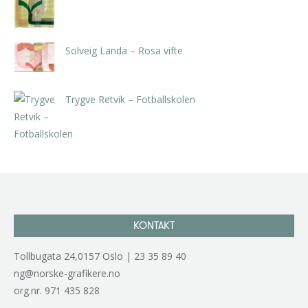
kr
5.250,00
inkl. 5% kunstavgift
Solveig Landa – Rosa vifte
kr
5.250,00
inkl. 5% kunstavgift
Trygve Retvik – Fotballskolen
kr
2.940,00
inkl. 5% kunstavgift
KONTAKT
Tollbugata 24,0157 Oslo | 23 35 89 40
ng@norske-grafikere.no
org.nr. 971 435 828