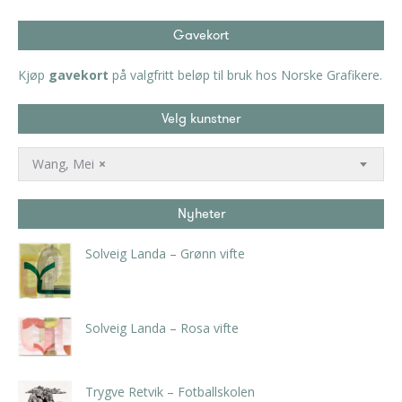
Gavekort
Kjøp
gavekort
på valgfritt beløp til bruk hos Norske Grafikere.
Velg kunstner
Wang, Mei
×
Nyheter
Solveig Landa – Grønn vifte
kr
5.250,00
inkl. 5% kunstavgift
Solveig Landa – Rosa vifte
kr
5.250,00
inkl. 5% kunstavgift
Trygve Retvik – Fotballskolen