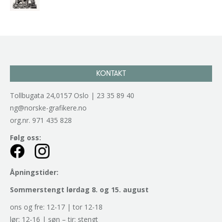
kr
2.940,00
inkl. 5% kunstavgift
KONTAKT
Tollbugata 24,0157 Oslo | 23 35 89 40
ng@norske-grafikere.no
org.nr. 971 435 828
Følg oss:
Åpningstider:
Sommerstengt lørdag 8. og 15. august
ons og fre: 12-17 | tor 12-18
lør: 12-16 | søn – tir: stengt