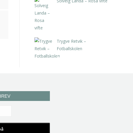
Solveig Landa – Rosa vifte
kr
5.250,00
inkl. 5% kunstavgift
Trygve Retvik –
Fotballskolen
kr
2.940,00
inkl. 5% kunstavgift
BREV