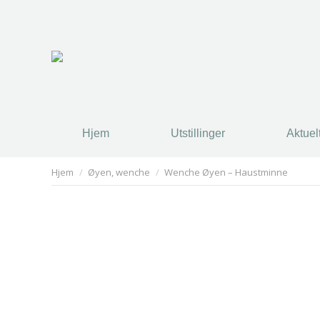
Hjem
Utstillinger
Aktuel
Hjem
Utstillinger
Aktuel
You are here:
Hjem
Øyen, wenche
Wenche Øyen – Haustminne