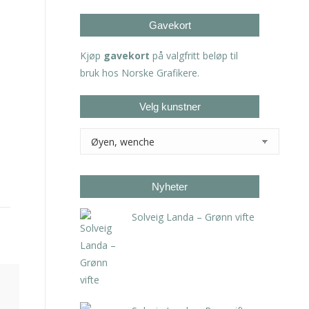
Gavekort
Kjøp
gavekort
på valgfritt beløp til
bruk hos Norske Grafikere.
Velg kunstner
Nyheter
Solveig Landa – Grønn vifte
kr
5.250,00
inkl. 5% kunstavgift