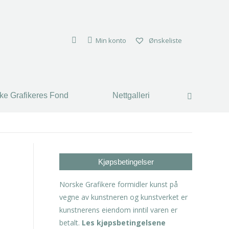
ke Grafikeres Fond
Nettgalleri
Search:
Min konto
Ønskeliste
ke Grafikeres Fond
Nettgalleri
Search:
Kjøpsbetingelser
Norske Grafikere formidler kunst på
vegne av kunstneren og kunstverket er
kunstnerens eiendom inntil varen er
betalt.
Les kjøpsbetingelsene