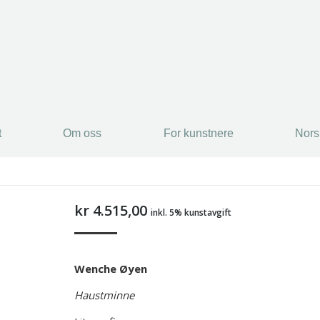
t
Om oss
For kunstnere
Nors
t
Om oss
For kunstnere
Nors
kr
4.515,00
inkl. 5% kunstavgift
Wenche Øyen
Haustminne