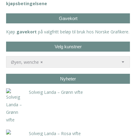
kjøpsbetingelsene
Gavekort
Kjøp
gavekort
på valgfritt beløp til bruk hos Norske Grafikere.
Velg kunstner
Øyen, wenche
×
Nyheter
Solveig Landa – Grønn vifte
kr
5.250,00
inkl. 5% kunstavgift
Solveig Landa – Rosa vifte