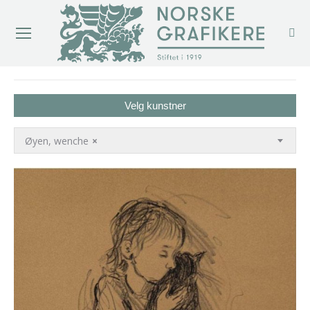
You are here:
Velg kunstner
Øyen, wenche
×