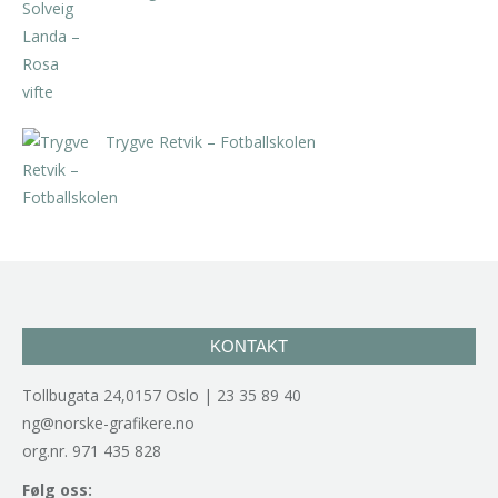
kr
5.250,00
inkl. 5% kunstavgift
Trygve Retvik – Fotballskolen
kr
2.940,00
inkl. 5% kunstavgift
KONTAKT
Tollbugata 24,0157 Oslo | 23 35 89 40
ng@norske-grafikere.no
org.nr. 971 435 828
Følg oss: