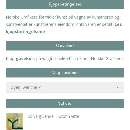
Kjøpsbetingelser
Norske Grafikere formidler kunst på vegne av kunstneren og
kunstverket er kunstnerens eiendom inntil varen er betalt.
Les
kjøpsbetingelsene
Gavekort
Kjøp
gavekort
på valgfritt beløp til bruk hos Norske Grafikere.
Velg kunstner
Øyen, wenche
×
Nyheter
Solveig Landa – Grønn vifte
kr
5.250,00
inkl. 5% kunstavgift