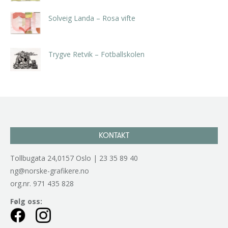
Solveig Landa – Rosa vifte
kr
5.250,00
inkl. 5% kunstavgift
Trygve Retvik – Fotballskolen
kr
2.940,00
inkl. 5% kunstavgift
KONTAKT
Tollbugata 24,0157 Oslo | 23 35 89 40
ng@norske-grafikere.no
org.nr. 971 435 828
Følg oss: