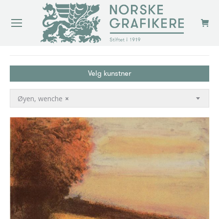
You are here:
Velg kunstner
Øyen, wenche
×