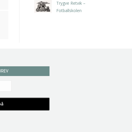
Trygve Retvik –
Fotballskolen
kr
2.940,00
inkl. 5% kunstavgift
BREV