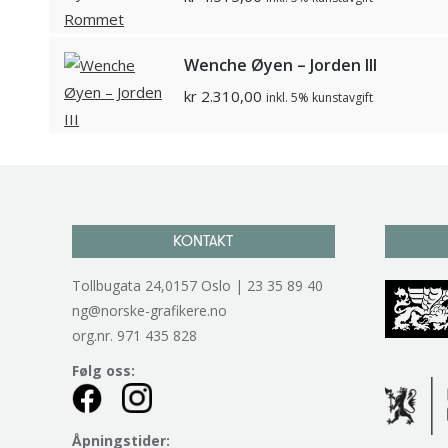
Wenche Øyen – Jorden III
kr
2.310,00
inkl. 5% kunstavgift
KONTAKT
Tollbugata 24,0157 Oslo | 23 35 89 40
ng@norske-grafikere.no
org.nr. 971 435 828
Følg oss:
Åpningstider: