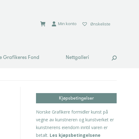
e Grafikeres Fond
Nettgalleri
Search:
Min konto
Ønskeliste
e Grafikeres Fond
Nettgalleri
Search:
Kjøpsbetingelser
Norske Grafikere formidler kunst på
vegne av kunstneren og kunstverket er
kunstnerens eiendom inntil varen er
betalt.
Les kjøpsbetingelsene