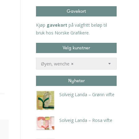
Gavekort
Kjøp
gavekort
på valgfritt beløp til
bruk hos Norske Grafikere.
Velg kunstner
Øyen, wenche
×
Nyheter
Solveig Landa – Grønn vifte
kr
5.250,00
inkl. 5% kunstavgift
Solveig Landa – Rosa vifte
kr
5.250,00
inkl. 5% kunstavgift