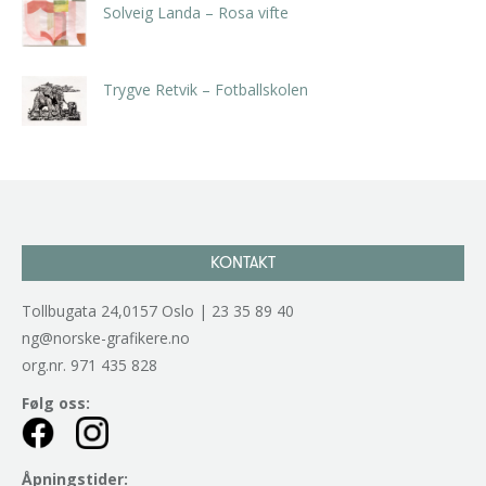
Solveig Landa – Rosa vifte
kr
5.250,00
inkl. 5% kunstavgift
Trygve Retvik – Fotballskolen
kr
2.940,00
inkl. 5% kunstavgift
KONTAKT
Tollbugata 24,0157 Oslo | 23 35 89 40
ng@norske-grafikere.no
org.nr. 971 435 828
Følg oss:
Åpningstider: