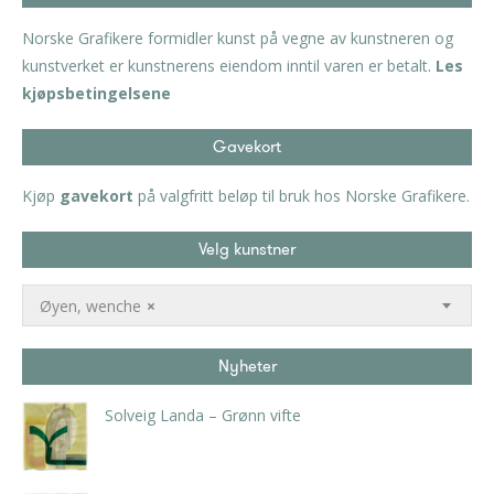
Norske Grafikere formidler kunst på vegne av kunstneren og
kunstverket er kunstnerens eiendom inntil varen er betalt.
Les
kjøpsbetingelsene
Gavekort
Kjøp
gavekort
på valgfritt beløp til bruk hos Norske Grafikere.
Velg kunstner
Øyen, wenche
×
Nyheter
Solveig Landa – Grønn vifte
kr
5.250,00
inkl. 5% kunstavgift