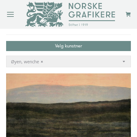
You are here:
Velg kunstner
Øyen, wenche
×