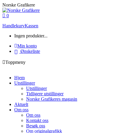
Skip
Norske Grafikere
to
content
0
Handlekurv
Kassen
Ingen produkter...
Min konto
Ønskeliste
Toppmeny
Hjem
Utstillinger
Utstillinger
Tidligere utstillinger
Norske Grafikeres magasin
Aktuelt
Om oss
Om oss
Kontakt oss
Besøk oss
Om originalgrafikk