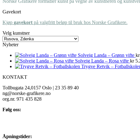
Norske Grafikere formidler kunst på vegne av kunstneren og kunstverk
Gavekort
Kjøp
gavekort
på valgfritt beløp til bruk hos Norske Grafikere.
Velg kunstner
Nyheter
Solveig Landa – Grønn vifte
kr
Solveig Landa – Rosa vifte
kr
5.
Trygve Retvik – Fotballskole
KONTAKT
Tollbugata 24,0157 Oslo | 23 35 89 40
ng@norske-grafikere.no
org.nr. 971 435 828
Følg oss:
Åpningstider: