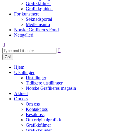
Grafikkfilmer
Grafikkguiden
For kunstnere
Søknadsportal
Medlemsinfo
Norske Grafikeres Fond
Nettgalleri
Search:
Hjem
Utstillinger
Utstillinger
Tidligere utstillinger
Norske Grafikeres magasin
Aktuelt
Om oss
Om oss
Kontakt oss
Besøk oss
Om originalgrafikk
Grafikkfilmer
Grafikkguiden