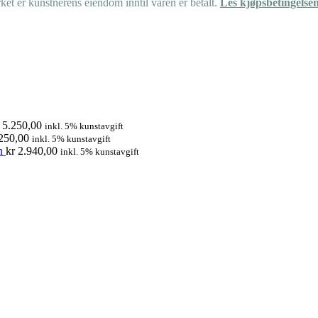
et er kunstnerens eiendom inntil varen er betalt.
Les kjøpsbetingelse
5.250,00
inkl. 5% kunstavgift
250,00
inkl. 5% kunstavgift
n
kr
2.940,00
inkl. 5% kunstavgift