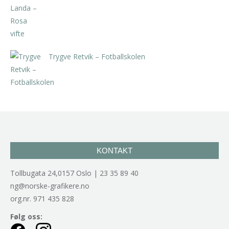
kr
5.250,00
inkl. 5% kunstavgift
Trygve Retvik – Fotballskolen
kr
2.940,00
inkl. 5% kunstavgift
KONTAKT
Tollbugata 24,0157 Oslo | 23 35 89 40
ng@norske-grafikere.no
org.nr. 971 435 828
Følg oss: