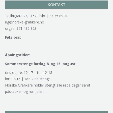
KONTAKT
Tollbugata 24,0157 Oslo | 23 35 89 40
ng@norske-grafikere.no
org.nr. 971 435 828
Følg oss:
Åpningstider:
Sommerstengt lørdag 8. og 15. august
ons og fre: 12-17 | tor 12-18
lør: 12-16 | søn – tir: stengt
Norske Grafikere holder stengt alle røde dager samt
påskeuken og romjulen.