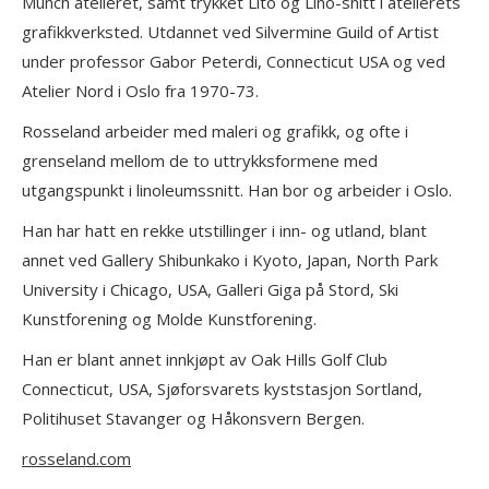
Munch atelieret, samt trykket Lito og Lino-snitt i atelierets
grafikkverksted. Utdannet ved Silvermine Guild of Artist
under professor Gabor Peterdi, Connecticut USA og ved
Atelier Nord i Oslo fra 1970-73.
Rosseland arbeider med maleri og grafikk, og ofte i
grenseland mellom de to uttrykksformene med
utgangspunkt i linoleumssnitt. Han bor og arbeider i Oslo.
Han har hatt en rekke utstillinger i inn- og utland, blant
annet ved Gallery Shibunkako i Kyoto, Japan, North Park
University i Chicago, USA, Galleri Giga på Stord, Ski
Kunstforening og Molde Kunstforening.
Han er blant annet innkjøpt av Oak Hills Golf Club
Connecticut, USA, Sjøforsvarets kyststasjon Sortland,
Politihuset Stavanger og Håkonsvern Bergen.
rosseland.com