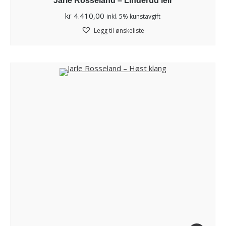
Jarle Rosseland – Linderud leir
kr
4.410,00
inkl. 5% kunstavgift
Legg til ønskeliste