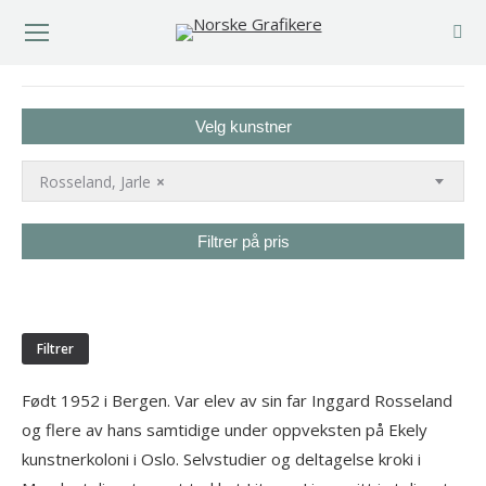
You are here:
Velg kunstner
Rosseland, Jarle
×
Filtrer på pris
Min.
Makspris
pris
Filtrer
Født 1952 i Bergen. Var elev av sin far Inggard Rosseland
og flere av hans samtidige under oppveksten på Ekely
kunstnerkoloni i Oslo. Selvstudier og deltagelse kroki i