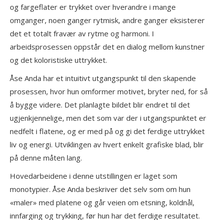
og fargeflater er trykket over hverandre i mange
omganger, noen ganger rytmisk, andre ganger eksisterer
det et totalt fravær av rytme og harmoni. I
arbeidsprosessen oppstår det en dialog mellom kunstner
og det koloristiske uttrykket.
Åse Anda har et intuitivt utgangspunkt til den skapende
prosessen, hvor hun omformer motivet, bryter ned, for så
å bygge videre. Det planlagte bildet blir endret til det
ugjenkjennelige, men det som var der i utgangspunktet er
nedfelt i flatene, og er med på og gi det ferdige uttrykket
liv og energi. Utviklingen av hvert enkelt grafiske blad, blir
på denne måten lang.
Hovedarbeidene i denne utstillingen er laget som
monotypier. Åse Anda beskriver det selv som om hun
«maler» med platene og går veien om etsning, koldnål,
innfarging og trykking, før hun har det ferdige resultatet.