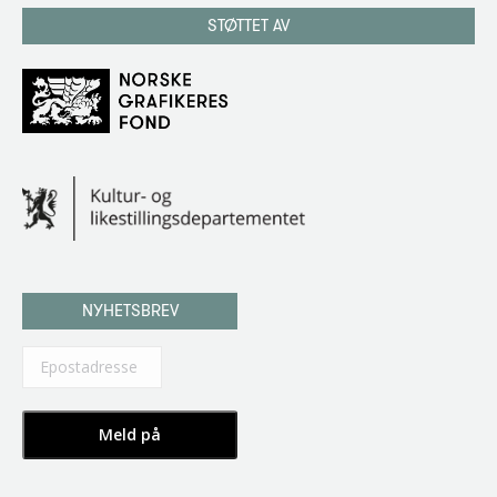
STØTTET AV
NYHETSBREV