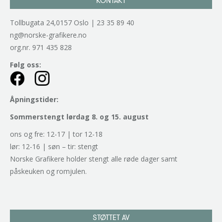
KONTAKT
Tollbugata 24,0157 Oslo | 23 35 89 40
ng@norske-grafikere.no
org.nr. 971 435 828
Følg oss:
Åpningstider:
Sommerstengt lørdag 8. og 15. august
ons og fre: 12-17 | tor 12-18
lør: 12-16 | søn – tir: stengt
Norske Grafikere holder stengt alle røde dager samt
påskeuken og romjulen.
STØTTET AV