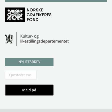
NYHETSBREV