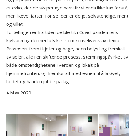
et ekko, der de skaper nye narrativ vi enda ikke kan forstå,
men likevel fatter. For se, der er de jo, selvstendige, ment
og villet.
Fortellingen er fra tiden de ble til, i Covid-pandemiens
kjølvann og dermed utviklet som konsekvens av denne.
Provosert frem i kjeller og hage, noen belyst og fremkalt
av solen, alle i en skiftende prosess, stemningspåvirket av
både omstendighetene i verden og lokalt på
hjemmefronten, og fremfor alt med evnen til å la øyet,
hodet og hånden jobbe på lag.
A.M.W 2020