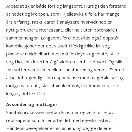
Arbeidet skjer både fort og langsomt. Hurtig i den forstand
at hodet og kroppen, som i Kjellesviks tilfelle har mange
års erfaring, raskt klarer å analysere hvorvidt noe er
nyttig/brukbart/interessant, eller helt uten potensiale i
sammenhengen. Langsomt fordi det alltid også oppstår
komplikasjoner der det visuelt tilfeldige ikke lar seg
plassere umiddelbart, men må fordøyes og vente, stille
seg i kø, for deretter å gå videre eller bli refusert. Og slik
fortsetter samtalen mellom kunstneren og verket. Frem til
arbeidet, egentlig i korrespondanse med magefølelser og
muligens fornuft, sier at «nok er nok, her kommer vi ikke
lenger, dette står.»
Avsender og mottager
Samtaleprosessen mellom kunstner og verk, er et av
redskapene som forer arbeidet med egenkarakter.
Håndens bevegelser er en annen, og begge deler er