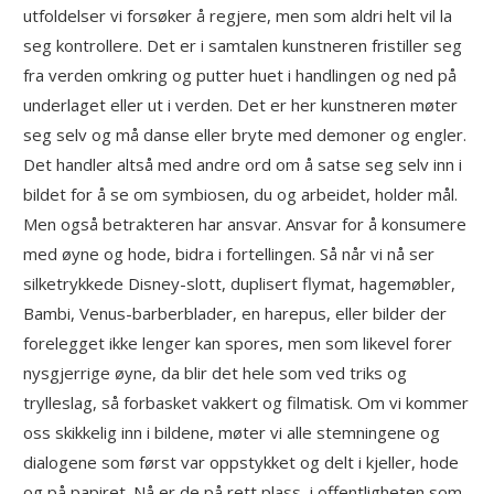
utfoldelser vi forsøker å regjere, men som aldri helt vil la
seg kontrollere. Det er i samtalen kunstneren fristiller seg
fra verden omkring og putter huet i handlingen og ned på
underlaget eller ut i verden. Det er her kunstneren møter
seg selv og må danse eller bryte med demoner og engler.
Det handler altså med andre ord om å satse seg selv inn i
bildet for å se om symbiosen, du og arbeidet, holder mål.
Men også betrakteren har ansvar. Ansvar for å konsumere
med øyne og hode, bidra i fortellingen. Så når vi nå ser
silketrykkede Disney-slott, duplisert flymat, hagemøbler,
Bambi, Venus-barberblader, en harepus, eller bilder der
forelegget ikke lenger kan spores, men som likevel forer
nysgjerrige øyne, da blir det hele som ved triks og
trylleslag, så forbasket vakkert og filmatisk. Om vi kommer
oss skikkelig inn i bildene, møter vi alle stemningene og
dialogene som først var oppstykket og delt i kjeller, hode
og på papiret. Nå er de på rett plass, i offentligheten som