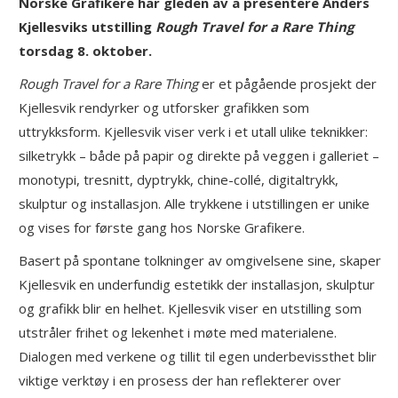
Norske Grafikere har gleden av å presentere Anders
Kjellesviks utstilling
Rough Travel for a Rare Thing
torsdag 8. oktober.
Rough Travel for a Rare Thing
er et pågående prosjekt der
Kjellesvik rendyrker og utforsker grafikken som
uttrykksform. Kjellesvik viser verk i et utall ulike teknikker:
silketrykk – både på papir og direkte på veggen i galleriet –
monotypi, tresnitt, dyptrykk, chine-collé, digitaltrykk,
skulptur og installasjon. Alle trykkene i utstillingen er unike
og vises for første gang hos Norske Grafikere.
Basert på spontane tolkninger av omgivelsene sine, skaper
Kjellesvik en underfundig estetikk der installasjon, skulptur
og grafikk blir en helhet. Kjellesvik viser en utstilling som
utstråler frihet og lekenhet i møte med materialene.
Dialogen med verkene og tillit til egen underbevissthet blir
viktige verktøy i en prosess der han reflekterer over