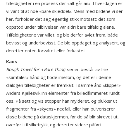
tilfeldigheter i en prosess der «alt går an». I hverdagen er
vi vant til at noe «bare skjedde!». Mens med bildene vi ser
her, forholder det seg egentlig stikk motsatt: det som
oppstod under tilblivelsen var aldri bare tilfeldig alene.
Tilfeldighetene var villet, og ble derfor avlet frem, både
bevisst og underbevisst. De ble oppdaget og analysert, og
deretter enten forvaltet eller forkastet.
Kaos
Rough Travel for a Rare Thing
-serien består av frie
«samtaler» hånd og hode imellom, og det er i denne
dialogen tilfeldigheter er fremkalt. I samme ånd «klipper»
Anders Kjellesvik inn elementer fra billedflimmeret rundt
oss. På sett og vis stopper han mylderet, og plukker ut
fragmenter fra «skyens» nedfall, eller han pulveriserer
disse bildene på dataskjermen, før de så blir skrevet ut,
overført til silketrykk, og deretter videre påført