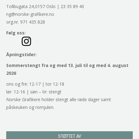
Tollbugata 24,0157 Oslo | 23 35 89 40
ng@norske-grafikere.no
org.nr. 971 435 828
Følg oss:
Åpningstider:
Sommerstengt fra og med 13. juli til og med 4. august
2026
ons og fre: 12-17 | tor 12-18
lør: 12-16 | søn – tir: stengt
Norske Grafikere holder stengt alle røde dager samt
påskeuken og romjulen.
STØTTET AV