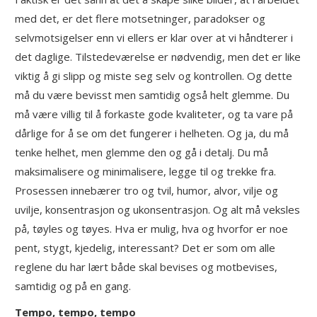
med det, er det flere motsetninger, paradokser og
selvmotsigelser enn vi ellers er klar over at vi håndterer i
det daglige. Tilstedeværelse er nødvendig, men det er like
viktig å gi slipp og miste seg selv og kontrollen. Og dette
må du være bevisst men samtidig også helt glemme. Du
må være villig til å forkaste gode kvaliteter, og ta vare på
dårlige for å se om det fungerer i helheten. Og ja, du må
tenke helhet, men glemme den og gå i detalj. Du må
maksimalisere og minimalisere, legge til og trekke fra.
Prosessen innebærer tro og tvil, humor, alvor, vilje og
uvilje, konsentrasjon og ukonsentrasjon. Og alt må veksles
på, tøyles og tøyes. Hva er mulig, hva og hvorfor er noe
pent, stygt, kjedelig, interessant? Det er som om alle
reglene du har lært både skal bevises og motbevises,
samtidig og på en gang.
Tempo, tempo, tempo