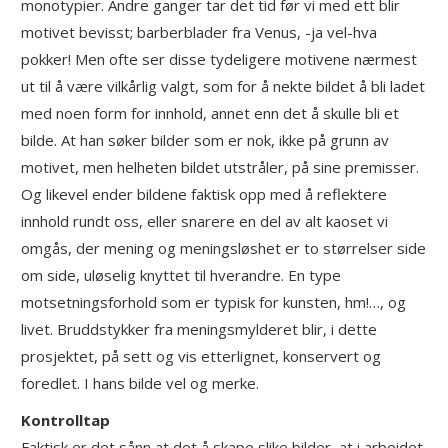
monotypier. Andre ganger tar det tid før vi med ett blir
motivet bevisst; barberblader fra Venus, -ja vel-hva
pokker! Men ofte ser disse tydeligere motivene nærmest
ut til å være vilkårlig valgt, som for å nekte bildet å bli ladet
med noen form for innhold, annet enn det å skulle bli et
bilde. At han søker bilder som er nok, ikke på grunn av
motivet, men helheten bildet utstråler, på sine premisser.
Og likevel ender bildene faktisk opp med å reflektere
innhold rundt oss, eller snarere en del av alt kaoset vi
omgås, der mening og meningsløshet er to størrelser side
om side, uløselig knyttet til hverandre. En type
motsetningsforhold som er typisk for kunsten, hm!…, og
livet. Bruddstykker fra meningsmylderet blir, i dette
prosjektet, på sett og vis etterlignet, konservert og
foredlet. I hans bilde vel og merke.
Kontrolltap
Faktisk er det sånn at det å skape slike bilder, at i arbeidet