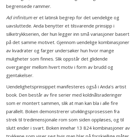
begrensede rammer.
Ad infinitum
er et latinsk begrep for det uendelige og
uavsluttede. Anda benytter et tilsvarende prinsipp i
silketrykkserien, der hun legger inn små variasjoner basert
på det samme motivet. Gjennom uendelige kombinasjoner
av kvadrater og farger undersøker hun hvor mange
muligheter som finnes. Slik oppstår det glidende
overganger mellom hvert motiv i form av brudd og
gjentakelser.
Uendelighetsprinsippet manifesteres også i Anda’s artist
book. Den består av fire serier med koldnålsraderinger
som er montert sammen, slik at man kan bla i alle fire
parallelt. Boken demonstrerer utviklingsprosessen fra
strek til tredimensjonale rom som siden oppløses, og til
slutt ender i svart. Boken innehar 13 824 kombinasjoner av
trykkene som viser seg hvis man blar på forskjellige måter.