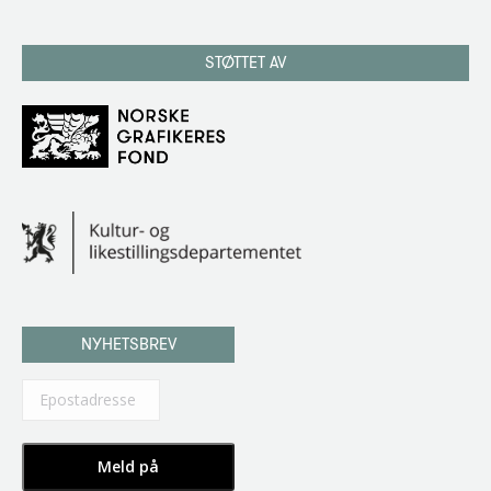
STØTTET AV
NYHETSBREV