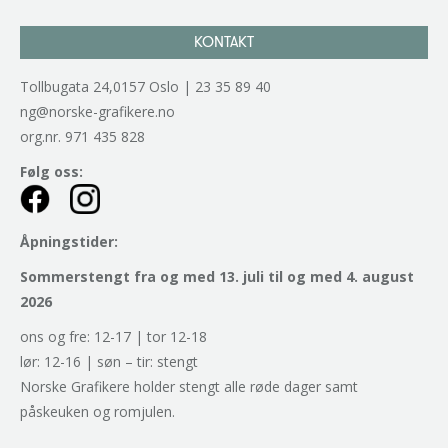
KONTAKT
Tollbugata 24,0157 Oslo | 23 35 89 40
ng@norske-grafikere.no
org.nr. 971 435 828
Følg oss:
Åpningstider:
Sommerstengt fra og med 13. juli til og med 4. august
2026
ons og fre: 12-17 | tor 12-18
lør: 12-16 | søn – tir: stengt
Norske Grafikere holder stengt alle røde dager samt
påskeuken og romjulen.