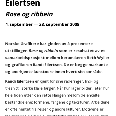
Eilertsen
Rose og ribbein
4. september — 28. september 2008
Norske Grafikere har gleden av å presentere
utstillingen
Rose og ribbein
som er resultatet av et
samarbeidsprosjekt mellom keramikeren Beth Wyller
og grafikeren Randi Eilertsen. De er begge markante
og anerkjente kunstnere innen hvert sitt område.
Randi Eilertsen
er kjent for sine raderinger, lino- og
tresnitt i sterke klare farger. Når hun lager bilder, leter hun
hele tiden etter den rette klangen mellom de enkelte
bestanddelene: formene, fargene og teksturen. Arbeidene
er ofte hentet fra reiser og andre kulturer. Motivene er
fabulerende og med surrealistiske innslag. Vi kjenner igjen