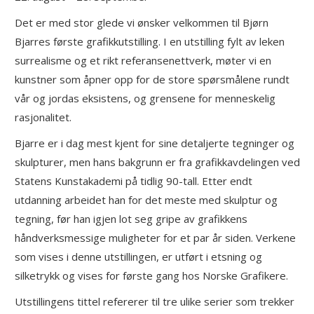
Det er med stor glede vi ønsker velkommen til Bjørn
Bjarres første grafikkutstilling. I en utstilling fylt av leken
surrealisme og et rikt referansenettverk, møter vi en
kunstner som åpner opp for de store spørsmålene rundt
vår og jordas eksistens, og grensene for menneskelig
rasjonalitet.
Bjarre er i dag mest kjent for sine detaljerte tegninger og
skulpturer, men hans bakgrunn er fra grafikkavdelingen ved
Statens Kunstakademi på tidlig 90-tall. Etter endt
utdanning arbeidet han for det meste med skulptur og
tegning, før han igjen lot seg gripe av grafikkens
håndverksmessige muligheter for et par år siden. Verkene
som vises i denne utstillingen, er utført i etsning og
silketrykk og vises for første gang hos Norske Grafikere.
Utstillingens tittel refererer til tre ulike serier som trekker