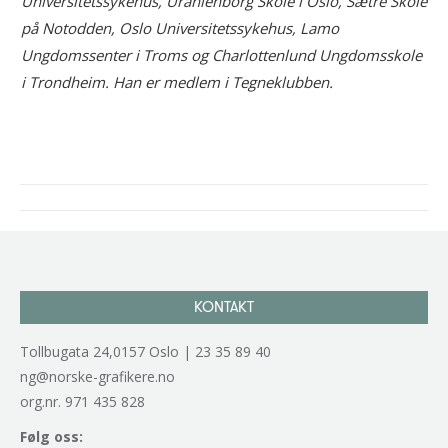
Universitetssykehus, Uranienborg Skole i Oslo, Sætre Skole
på Notodden, Oslo Universitetssykehus, Lamo
Ungdomssenter i Troms og Charlottenlund Ungdomsskole
i Trondheim. Han er medlem i Tegneklubben.
Project
navigation
KONTAKT
Tollbugata 24,0157 Oslo | 23 35 89 40
ng@norske-grafikere.no
org.nr. 971 435 828
Følg oss: