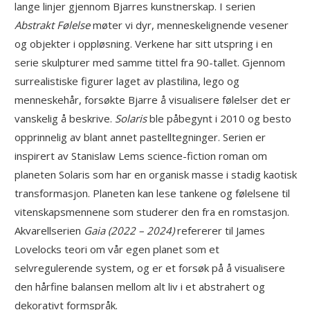
lange linjer gjennom Bjarres kunstnerskap. I serien
Abstrakt Følelse
møter vi dyr, menneskelignende vesener
og objekter i oppløsning. Verkene har sitt utspring i en
serie skulpturer med samme tittel fra 90-tallet. Gjennom
surrealistiske figurer laget av plastilina, lego og
menneskehår, forsøkte Bjarre å visualisere følelser det er
vanskelig å beskrive.
Solaris
ble påbegynt i 2010 og besto
opprinnelig av blant annet pastelltegninger. Serien er
inspirert av Stanislaw Lems science-fiction roman om
planeten Solaris som har en organisk masse i stadig kaotisk
transformasjon. Planeten kan lese tankene og følelsene til
vitenskapsmennene som studerer den fra en romstasjon.
Akvarellserien
Gaia (2022 – 2024)
refererer til James
Lovelocks teori om vår egen planet som et
selvregulerende system, og er et forsøk på å visualisere
den hårfine balansen mellom alt liv i et abstrahert og
dekorativt formspråk.