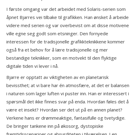
I første omgang var det arbeidet med Solaris-serien som
åpnet Bjarres vei tilbake til grafikken. Han ønsket å arbeide
videre med serien og var overbevist om at disse motivene
ville egne seg godt som etsninger. Den fornyede
interessen for de tradisjonelle grafikkteknikkene kommer
også fra et behov for å lære tradisjonelle og mer
bestandige teknikker, som en motvekt til den flyktige
digitale tiden vi lever i nå.
Bjarre er opptatt av viktigheten av en planetarisk
bevissthet; at vi bare har én atmosfære, at det er balansen
i naturen som lager luften vi puster inn. Han er interessert i
spørsmål det ikke finnes svar på enda. Hvordan føles det å
være et insekt? Hvordan ser det ut på en annen planet?
Verkene hans er drømmeaktige, fantasifulle og tvetydige.
De bringer tankene inn på økosorg, dystopiske
fremtidsscenarioer og absurditeten i tilværelsen. I en