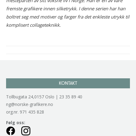
mesteparten av sitt voksne liv i Norge. Han er en av våre
fremste grafikere innen silketrykk. I denne serien har han
boltret seg med motiver og farger fra det enkleste utrykk til
komplisert collageteknikk.
Project
navigation
KONTAKT
Tollbugata 24,0157 Oslo | 23 35 89 40
ng@norske-grafikere.no
org.nr. 971 435 828
Følg oss: