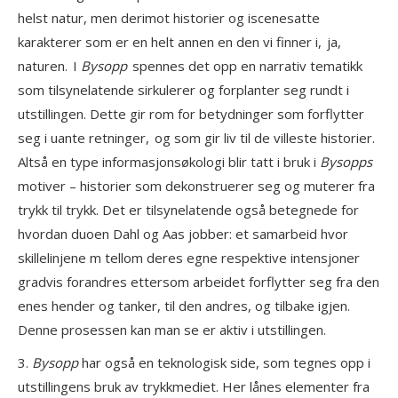
helst natur, men derimot historier og iscenesatte
karakterer som er en helt annen en den vi finner i, ja,
naturen. I
Bysopp
spennes det opp en narrativ tematikk
som tilsynelatende sirkulerer og forplanter seg rundt i
utstillingen. Dette gir rom for betydninger som forflytter
seg i uante retninger, og som gir liv til de villeste historier.
Altså en type informasjonsøkologi blir tatt i bruk i
Bysopps
motiver – historier som dekonstruerer seg og muterer fra
trykk til trykk. Det er tilsynelatende også betegnede for
hvordan duoen Dahl og Aas jobber: et samarbeid hvor
skillelinjene m tellom deres egne respektive intensjoner
gradvis forandres ettersom arbeidet forflytter seg fra den
enes hender og tanker, til den andres, og tilbake igjen.
Denne prosessen kan man se er aktiv i utstillingen.
3.
Bysopp
har også en teknologisk side, som tegnes opp i
utstillingens bruk av trykkmediet. Her lånes elementer fra