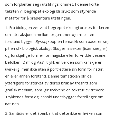
som forplanter seg i utstillingsrommet. I denne korte
teksten vil begrepet økologi bli brukt som styrende
metafor for å presentere utstillingen.
1. Fra biologien vet vi at begrepet økologi brukes for læren
om interaksjonen mellom organismer og miljø. I én
forstand bygger
Bysopp
opp en tematikk som baserer seg
på en slik biologisk økologi. Skoger, insekter (især snegler),
og forskjellige former for magiske eller forvridde vesener
befolker i Dahl og Aas’ trykk en verden som kanskje er
uvirkelig, men ikke uten å portrettere sin form for natur, i
en eller annen forstand. Denne tematikken blir da
ytterligere forsterket av deres bruk av tresnitt som
grafisk medium, som gir trykkene en tekstur av treverk.
Trykkenes form og innhold underbygger fortellinger om
naturen.
2. Samtidig er det åpenbart at dette ikke er hvilken som