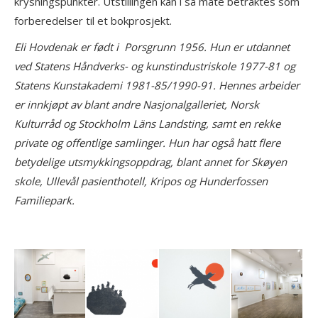
krysningspunkter. Utstillingen kan i så måte betraktes som
forberedelser til et bokprosjekt.
Eli Hovdenak er født i Porsgrunn 1956. Hun er utdannet
ved Statens Håndverks- og kunstindustriskole 1977-81 og
Statens Kunstakademi 1981-85/1990-91. Hennes arbeider
er innkjøpt av blant andre Nasjonalgalleriet, Norsk
Kulturråd og Stockholm Läns Landsting, samt en rekke
private og offentlige samlinger. Hun har også hatt flere
betydelige utsmykkingsoppdrag, blant annet for Skøyen
skole, Ullevål pasienthotell, Kripos og Hunderfossen
Familiepark.