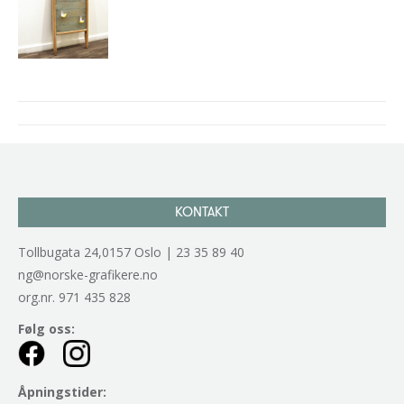
Project
navigation
KONTAKT
Tollbugata 24,0157 Oslo | 23 35 89 40
ng@norske-grafikere.no
org.nr. 971 435 828
Følg oss:
Åpningstider: