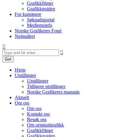
Grafikkfilmer
Grafikkguiden
For kunstnere
Søknadsportal
Medlemsinfo
Norske Grafikeres Fond
Nettgalleri
Search:
Hjem
Utstillinger
Utstillinger
Tidligere utstillinger
Norske Grafikeres magasin
Aktuelt
Om oss
Om oss
Kontakt oss
Besøk oss
Om originalgrafikk
Grafikkfilmer
Grafikkguiden