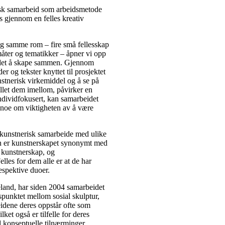
erisk samarbeid som arbeidsmetode
s gjennom en felles kreativ
 og samme rom – fire små fellesskap
åter og tematikker – åpner vi opp
g det å skape sammen. Gjennom
er og tekster knyttet til prosjektet
stnerisk virkemiddel og å se på
et dem imellom, påvirker en
individfokusert, kan samarbeidet
noe om viktigheten av å være
 kunstnerisk samarbeide med ulike
oen er kunstnerskapet synonymt med
e kunstnerskap, og
lles for dem alle er at de har
respektive duoer.
land, har siden 2004 samarbeidet
spunktet mellom sosial skulptur,
idene deres oppstår ofte som
ket også er tilfelle for deres
d konseptuelle tilnærminger.