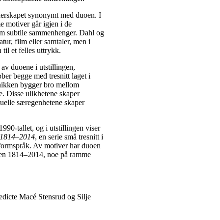
stnerskapet synonymt med duoen. I
me motiver går igjen i de
nom subtile sammenhenger. Dahl og
atur, film eller samtaler, men i
il et felles uttrykk.
av duoene i utstillingen,
ber begge med tresnitt laget i
eknikken bygger bro mellom
e. Disse ulikhetene skaper
duelle særegenhetene skaper
90-tallet, og i utstillingen viser
 1814–2014
, en serie små tresnitt i
e formspråk. Av motiver har duoen
ioden 1814–2014, noe på ramme
edicte Macé Stensrud og Silje