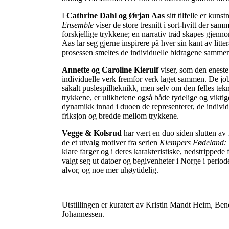
I
Cathrine Dahl og Ørjan Aas
sitt tilfelle er kun
Ensemble
viser de store tresnitt i sort-hvitt der sam
forskjellige trykkene; en narrativ tråd skapes gjen
Aas lar seg gjerne inspirere på hver sin kant av litter
prosessen smeltes de individuelle bidragene sammen t
Annette og Caroline Kierulf
viser, som den eneste 
individuelle verk fremfor verk laget sammen. De job
såkalt puslespillteknikk, men selv om den felles t
trykkene, er ulikhetene også både tydelige og viktig
dynamikk innad i duoen de representerer, de indivi
friksjon og bredde mellom trykkene.
Vegge & Kolsrud
har vært en duo siden slutten av 19
de et utvalg motiver fra serien
Kiempers Fødeland:
klare farger og i deres karakteristiske, nedstripped
valgt seg ut datoer og begivenheter i Norge i per
alvor, og noe mer uhøytidelig.
Utstillingen er kuratert av Kristin Mandt Heim, Ben
Johannessen.