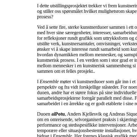
I dette utstillingsprosjektet trekker vi frem kunstn
og stiller oss spørsmålet hvilket mulighetsrom skape
prosess?
Ved å sette fire, sterke kunstnerduoer sammen i ett
med hver sine særegenheter, interesser, samarbeidsm
for refleksjoner rundt grafikk som uttrykksform o
utstilte verk, kunstnersamtaler, omvisninger, verksted
ønsker vi å skape interesse rundt samarbeid som kun
hvordan dynamikken mellom mennesker, og samspill
kunstnerisk prosess. I en verden som i stor grad er 
mellom mennesker i en kunstnerisk sammenheng si 
sammen om et felles prosjekt..
I
Ensemble
møter vi kunstnerduoer som går inn i et
perspektiv og fra vidt forskjellige ståsteder. For n
duoen, andre har et større fokus på sine individuell
samarbeidsprosjektene foregår parallelt med disse. Fe
samarbeidet i en årrekke og er godt etablerte i sine 
Duoen
aiPotu
, Anders Kjellesvik og Andreas Sique
om en omreisende, selvorganisert praksis i skjæring
performance og stedsspesifikke intervensjoner. Arbe
temporære eller situasjonsbestemte installasjoner, hvil
bidrag i
Ensemble
. Her forenes klassisk grafikk me