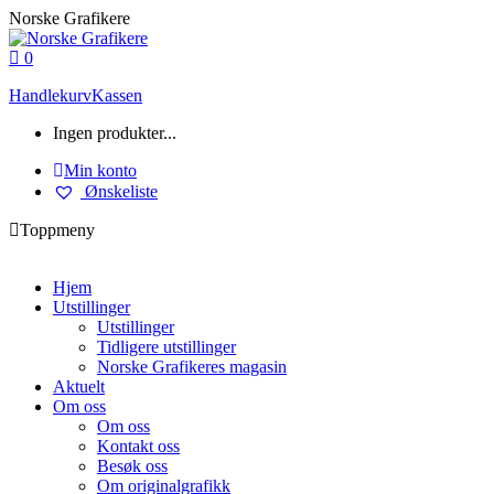
Skip
Norske Grafikere
to
content
0
Handlekurv
Kassen
Ingen produkter...
Min konto
Ønskeliste
Toppmeny
Hjem
Utstillinger
Utstillinger
Tidligere utstillinger
Norske Grafikeres magasin
Aktuelt
Om oss
Om oss
Kontakt oss
Besøk oss
Om originalgrafikk