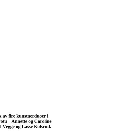
k av fire kunstnerduoer i
iPotu – Annette og Caroline
d Vegge og Lasse Kolsrud.