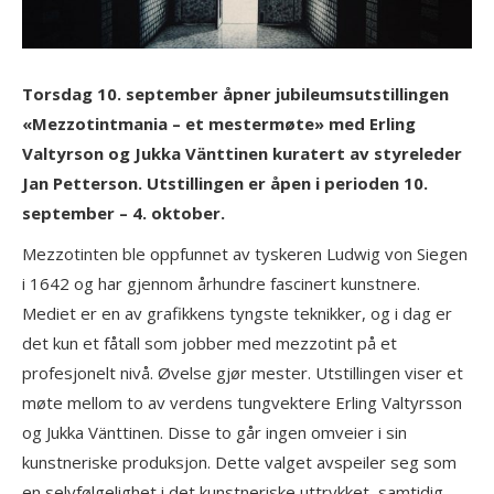
Torsdag 10. september åpner jubileumsutstillingen
«Mezzotintmania – et mestermøte» med Erling
Valtyrson og Jukka Vänttinen kuratert av styreleder
Jan Petterson. Utstillingen er åpen i perioden 10.
september – 4. oktober.
Mezzotinten ble oppfunnet av tyskeren Ludwig von Siegen
i 1642 og har gjennom århundre fascinert kunstnere.
Mediet er en av grafikkens tyngste teknikker, og i dag er
det kun et fåtall som jobber med mezzotint på et
profesjonelt nivå. Øvelse gjør mester. Utstillingen viser et
møte mellom to av verdens tungvektere Erling Valtyrsson
og Jukka Vänttinen. Disse to går ingen omveier i sin
kunstneriske produksjon. Dette valget avspeiler seg som
en selvfølgelighet i det kunstneriske uttrykket, samtidig