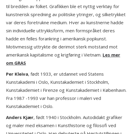
til bredden av folket. Grafikken ble et nyttig verktøy for
kunstnerisk spredning av politiske ytringer, og silketrykket
var deres foretrukne medium. Hver av kunstnerne hadde
sin individuelle uttrykksform, men formspråket deres
hadde en felles forankring i amerikansk popkunst.
Motivmessig uttrykte de derimot sterk motstand mot
amerikansk kapitalisme og krigføring i Vietnam.
Les mer
om GRAS
Per Kleiva
, født 1933, er utdannet ved Statens
Kunstakademi i Oslo, Kunstakademiet i Stockholm,
Kunstakademiet i Firenze og Kunstakademiet i København.
Fra 1987 -1993 var han professor i maleri ved
Kunstakademiet i Oslo.
Anders Kjær
, født 1940 i Stockholm. Autodidakt grafiker
og maler med eksamen i Kunsthistorie og filosofi ved
Universitetet i Oslo. Han debuterte på Høstutstillingen i