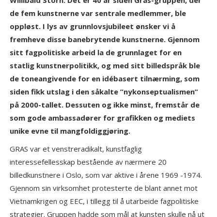
Willibald Storn. Det er 40 år siden Gras-gruppen, der
de fem kunstnerne var sentrale medlemmer, ble
oppløst. I lys av grunnlovsjubileet ønsker vi å
fremheve disse banebrytende kunstnerne. Gjennom
sitt fagpolitiske arbeid la de grunnlaget for en
statlig kunstnerpolitikk, og med sitt billedspråk ble
de toneangivende for en idébasert tilnærming, som
siden fikk utslag i den såkalte ”nykonseptualismen”
på 2000-tallet. Dessuten og ikke minst, fremstår de
som gode ambassadører for grafikken og mediets
unike evne til mangfoldiggjøring.
GRAS var et venstreradikalt, kunstfaglig
interessefellesskap bestående av nærmere 20
billedkunstnere i Oslo, som var aktive i årene 1969 -1974.
Gjennom sin virksomhet protesterte de blant annet mot
Vietnamkrigen og EEC, i tillegg til å utarbeide fagpolitiske
strategier. Gruppen hadde som mål at kunsten skulle nå ut