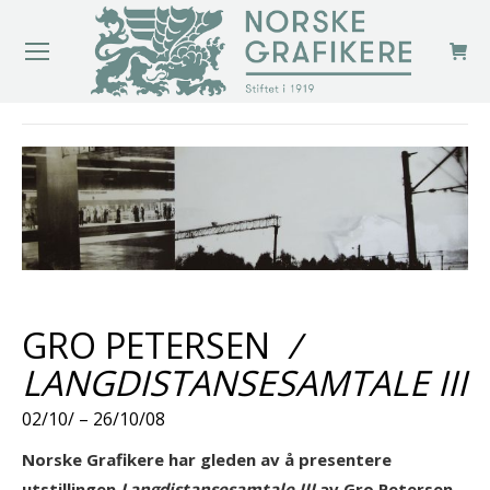
You are here:
GRO PETERSEN
/
LANGDISTANSESAMTALE III
02/10/ – 26/10/08
Norske Grafikere har gleden av å presentere
utstillingen
Langdistansesamtale III
av Gro Petersen.