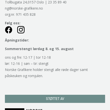
Tollbugata 24,0157 Oslo | 23 35 89 40
ng@norske-grafikere.no
org.nr. 971 435 828
Følg oss:
Åpningstider:
Sommerstengt lørdag 8. og 15. august
ons og fre: 12-17 | tor 12-18
lør: 12-16 | søn – tir: stengt
Norske Grafikere holder stengt alle røde dager samt
påskeuken og romjulen.
STØTTET AV