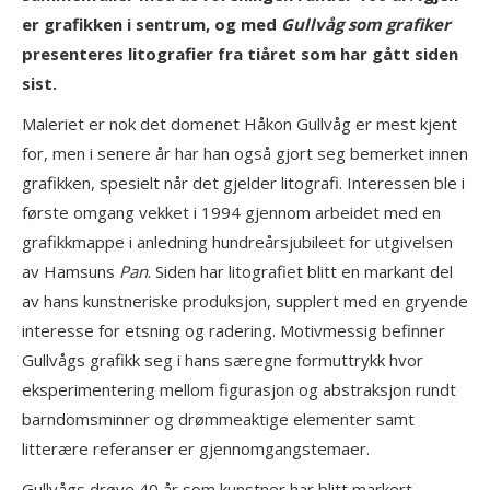
er grafikken i sentrum, og med
Gullvåg som grafiker
presenteres litografier fra tiåret som har gått siden
sist.
Maleriet er nok det domenet Håkon Gullvåg er mest kjent
for, men i senere år har han også gjort seg bemerket innen
grafikken, spesielt når det gjelder litografi. Interessen ble i
første omgang vekket i 1994 gjennom arbeidet med en
grafikkmappe i anledning hundreårsjubileet for utgivelsen
av Hamsuns
Pan
. Siden har litografiet blitt en markant del
av hans kunstneriske produksjon, supplert med en gryende
interesse for etsning og radering. Motivmessig befinner
Gullvågs grafikk seg i hans særegne formuttrykk hvor
eksperimentering mellom figurasjon og abstraksjon rundt
barndomsminner og drømmeaktige elementer samt
litterære referanser er gjennomgangstemaer.
Gullvågs drøye 40 år som kunstner har blitt markert