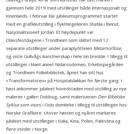
gjennom hele 2019 med utstillinger både internasjonalt og
innenlands. I februar ble jubileumsprogrammet startet
med en grafikkutstilling i flyktningeleiren Shatila i Beirut,
Nasjonalmuseet Jordan. Et høydepunkt var
Olavsfestdagene i Trondheim som skiltet med 12
separate utstillinger under paraplytittelen
Metamorfose
,
og viste Gullvågs kunstnerskap i hele sin bredde. I tillegg til
utstillinger i blant annet Nidarosdomen, Erkebispegården
og Trondheim Folkebibliotek, åpnet han sitt hus
«Transformatoren» på Hospitalsløkkan for første gang. I
høst ankommer jubileet hovedstaden med utstilling av nye
malerier i galleri Dobloug, samt maleriserien
Den Bibelske
Syklus
som vises i Oslo domkirke i tillegg til utstillingen hos
Norske Grafikere. Utover høsten og nyåret markeres
jubileet med utstillinger i Italia, Kina, Polen, Palestina og
flere steder i Norge.