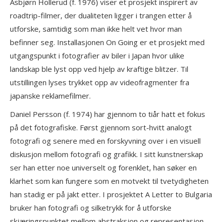
Asbjørn Hollerud (f. 1976) viser et prosjekt inspirert av
roadtrip-filmer, der dualiteten ligger i trangen etter å
utforske, samtidig som man ikke helt vet hvor man
befinner seg. Installasjonen On Going er et prosjekt med
utgangspunkt i fotografier av biler i Japan hvor ulike
landskap ble lyst opp ved hjelp av kraftige blitzer. Til
utstillingen lyses trykket opp av videofragmenter fra
japanske reklamefilmer.
Daniel Persson (f. 1974) har gjennom to tiår hatt et fokus
på det fotografiske. Først gjennom sort-hvitt analogt
fotografi og senere med en forskyvning over i en visuell
diskusjon mellom fotografi og grafikk. I sitt kunstnerskap
ser han etter noe universelt og forenklet, han søker en
klarhet som kan fungere som en motvekt til tvetydigheten
han stadig er på jakt etter. I prosjektet A Letter to Bulgaria
bruker han fotografi og silketrykk for å utforske
skjæringspunktet mellom abstraksjon og representasjon