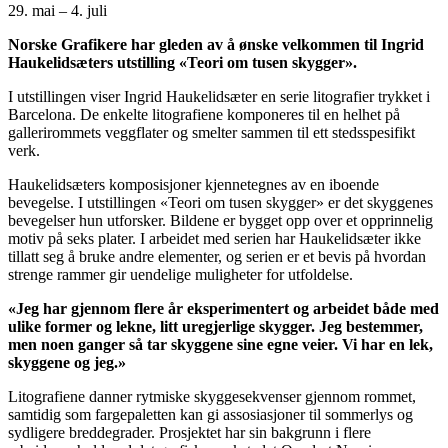
29. mai – 4. juli
Norske Grafikere har gleden av å ønske velkommen til Ingrid
Haukelidsæters utstilling «Teori om tusen skygger».
I utstillingen viser Ingrid Haukelidsæter en serie litografier trykket i
Barcelona. De enkelte litografiene komponeres til en helhet på
gallerirommets veggflater og smelter sammen til ett stedsspesifikt
verk.
Haukelidsæters komposisjoner kjennetegnes av en iboende
bevegelse. I utstillingen «Teori om tusen skygger» er det skyggenes
bevegelser hun utforsker. Bildene er bygget opp over et opprinnelig
motiv på seks plater. I arbeidet med serien har Haukelidsæter ikke
tillatt seg å bruke andre elementer, og serien er et bevis på hvordan
strenge rammer gir uendelige muligheter for utfoldelse.
«Jeg har gjennom flere år eksperimentert og arbeidet både med
ulike former og lekne, litt uregjerlige skygger. Jeg bestemmer,
men noen ganger så tar skyggene sine egne veier. Vi har en lek,
skyggene og jeg.»
Litografiene danner rytmiske skyggesekvenser gjennom rommet,
samtidig som fargepaletten kan gi assosiasjoner til sommerlys og
sydligere breddegrader. Prosjektet har sin bakgrunn i flere