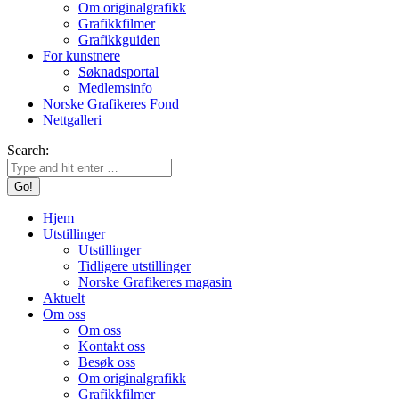
Om originalgrafikk
Grafikkfilmer
Grafikkguiden
For kunstnere
Søknadsportal
Medlemsinfo
Norske Grafikeres Fond
Nettgalleri
Search:
Hjem
Utstillinger
Utstillinger
Tidligere utstillinger
Norske Grafikeres magasin
Aktuelt
Om oss
Om oss
Kontakt oss
Besøk oss
Om originalgrafikk
Grafikkfilmer