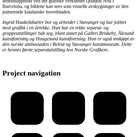
arbeidsopphold ved det grafiske verkstedet Quadrat Nou i
Barcelona, og bildene kan sees som visuelle avskygninger av den
pulserende katalanske hovedstaden.
Ingrid Haukelidsæter bor og arbeider i Stavanger og har jobbet
med grafikk i en årrekke. Hun har en rekke separat- og
gruppeutstillinger bak seg, blant annet på Galleri Briskeby, Ålesund
kunstforening og Haugesund kunstforening. Hun er også innkjøpt av
den norske ambassaden i Beirut og Stavanger kunstmuseum. Dette
er hennes første separatutstilling hos Norske Grafikere.
Project navigation