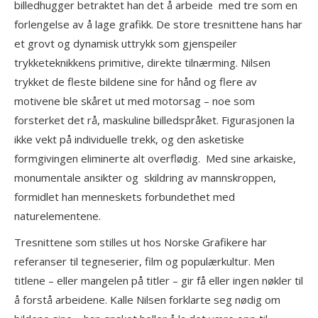
billedhugger betraktet han det å arbeide med tre som en
forlengelse av å lage grafikk. De store tresnittene hans har
et grovt og dynamisk uttrykk som gjenspeiler
trykketeknikkens primitive, direkte tilnærming. Nilsen
trykket de fleste bildene sine for hånd og flere av
motivene ble skåret ut med motorsag – noe som
forsterket det rå, maskuline billedspråket. Figurasjonen la
ikke vekt på individuelle trekk, og den asketiske
formgivingen eliminerte alt overflødig. Med sine arkaiske,
monumentale ansikter og skildring av mannskroppen,
formidlet han menneskets forbundethet med
naturelementene.
Tresnittene som stilles ut hos Norske Grafikere har
referanser til tegneserier, film og populærkultur. Men
titlene – eller mangelen på titler – gir få eller ingen nøkler til
å forstå arbeidene. Kalle Nilsen forklarte seg nødig om