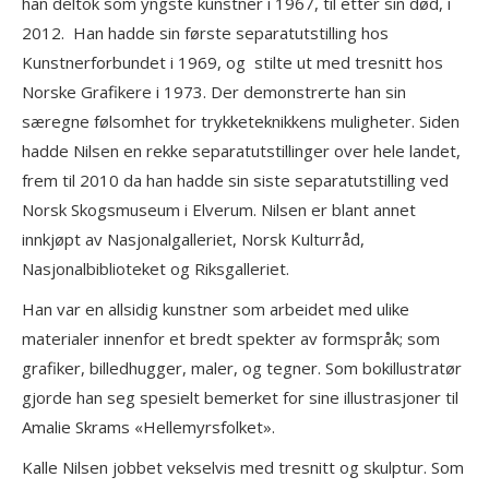
han deltok som yngste kunstner i 1967, til etter sin død, i
2012. Han hadde sin første separatutstilling hos
Kunstnerforbundet i 1969, og stilte ut med tresnitt hos
Norske Grafikere i 1973. Der demonstrerte han sin
særegne følsomhet for trykketeknikkens muligheter. Siden
hadde Nilsen en rekke separatutstillinger over hele landet,
frem til 2010 da han hadde sin siste separatutstilling ved
Norsk Skogsmuseum i Elverum. Nilsen er blant annet
innkjøpt av Nasjonalgalleriet, Norsk Kulturråd,
Nasjonalbiblioteket og Riksgalleriet.
Han var en allsidig kunstner som arbeidet med ulike
materialer innenfor et bredt spekter av formspråk; som
grafiker, billedhugger, maler, og tegner. Som bokillustratør
gjorde han seg spesielt bemerket for sine illustrasjoner til
Amalie Skrams «Hellemyrsfolket».
Kalle Nilsen jobbet vekselvis med tresnitt og skulptur. Som