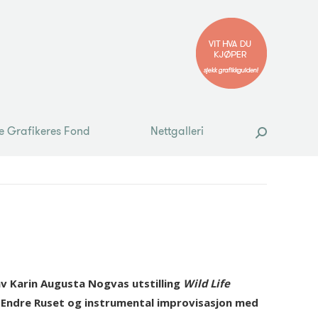
e Grafikeres Fond
Nettgalleri
Search:
e Grafikeres Fond
Nettgalleri
Search:
v Karin Augusta Nogvas utstilling
Wild Life
r Endre Ruset og instrumental improvisasjon med