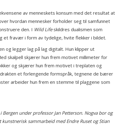
kvensene av menneskets konsum med det resultat at
r over hvordan mennesker forholder seg til samfunnet
onstruere den. I
Wild Life
skildres dualismen som
et fravær i form av tydelige, hvite flekker i bildet.
g legger lag på lag digitalt. Hun klipper ut
ed skalpell skjærer hun frem motivet millimeter for
spikker og skjærer hun frem motivet i treplaten og
lesdrakten et forlengende formspråk, tegnene de bærer
mønster arbeider hun frem en stemme til plaggene som
 i Bergen under professor Jan Petterson. Nogva bor og
 i et kunstnerisk sammarbeid med Endre Ruset og Stian