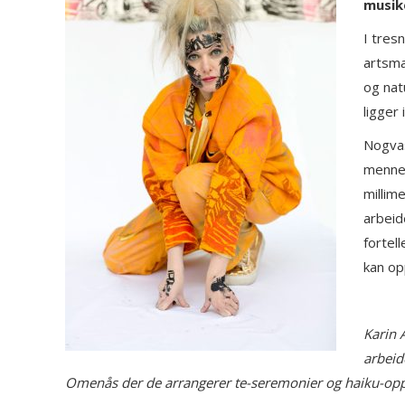
musik
I tresn
artsma
og nat
ligger 
Nogvas
mennes
millim
arbeid
fortel
kan op
Karin 
arbeid
Omenås der de arrangerer te-seremonier og haiku-opp