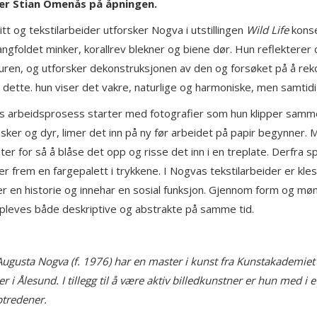
er Stian Omenås på åpningen.
itt og tekstilarbeider utforsker Nogva i utstillingen
Wild Life
konse
ngfoldet minker, korallrev blekner og biene dør. Hun reflektere
uren, og utforsker dekonstruksjonen av den og forsøket på å rek
i dette. hun viser det vakre, naturlige og harmoniske, men samtidig 
 arbeidsprosess starter med fotografier som hun klipper sammen o
ker og dyr, limer det inn på ny før arbeidet på papir begynner. M
eter for så å blåse det opp og risse det inn i en treplate. Derfra 
er frem en fargepalett i trykkene. I Nogvas tekstilarbeider er k
ler en historie og innehar en sosial funksjon. Gjennom form og 
pleves både deskriptive og abstrakte på samme tid.
Augusta Nogva (f. 1976) har en master i kunst fra Kunstakademiet
er i Ålesund. I tillegg til å være aktiv billedkunstner er hun med
tredener.