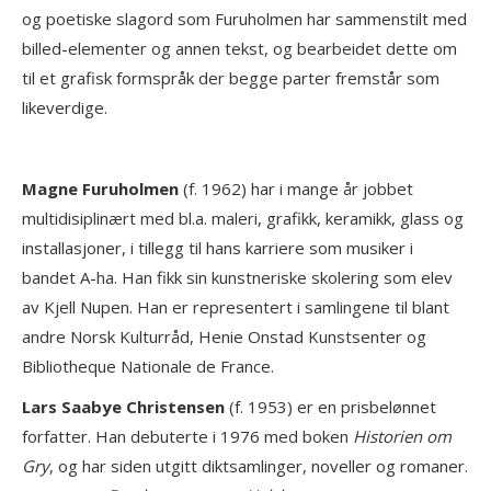
og poetiske slagord som Furuholmen har sammenstilt med
billed-elementer og annen tekst, og bearbeidet dette om
til et grafisk formspråk der begge parter fremstår som
likeverdige.
Magne Furuholmen
(f. 1962) har i mange år jobbet
multidisiplinært med bl.a. maleri, grafikk, keramikk, glass og
installasjoner, i tillegg til hans karriere som musiker i
bandet A-ha. Han fikk sin kunstneriske skolering som elev
av Kjell Nupen. Han er representert i samlingene til blant
andre Norsk Kulturråd, Henie Onstad Kunstsenter og
Bibliotheque Nationale de France.
Lars Saabye Christensen
(f. 1953) er en prisbelønnet
forfatter. Han debuterte i 1976 med boken
Historien om
Gry
, og har siden utgitt diktsamlinger, noveller og romaner.