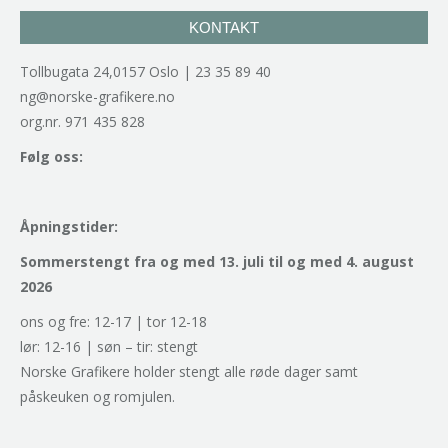
KONTAKT
Tollbugata 24,0157 Oslo | 23 35 89 40
ng@norske-grafikere.no
org.nr. 971 435 828
Følg oss:
Åpningstider:
Sommerstengt fra og med 13. juli til og med 4. august
2026
ons og fre: 12-17 | tor 12-18
lør: 12-16 | søn – tir: stengt
Norske Grafikere holder stengt alle røde dager samt
påskeuken og romjulen.