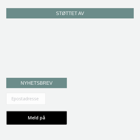
STØTTET AV
NYHETSBREV