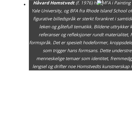
Håvard Homstvedt
(f. 1976) har MFA i Painting
Yale University, og BFA fra Rhode Island School 
figurative billedspråk er sterkt forankret i samtid
leken og gåtefull tematikk. Bildene uttrykker
referanser og refleksjoner rundt materialitet,
formspråk. Det er spesielt hodeformer, kroppsdel
som trigger hans formsans. Dette understreke
menneskelige temaer som identitet, fremmedgj
lengsel og drifter noe Homstvedts kunstnerskap i 