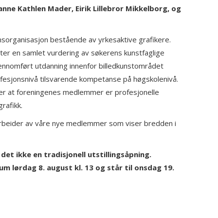
anne Kathlen Mader, Eirik Lillebror Mikkelborg, og
sorganisasjon bestående av yrkesaktive grafikere.
ter en samlet vurdering av søkerens kunstfaglige
nnomført utdanning innenfor billedkunstområdet
profesjonsnivå tilsvarende kompetanse på høgskolenivå.
rer at foreningenes medlemmer er profesjonelle
grafikk.
g arbeider av våre nye medlemmer som viser bredden i
 det ikke en tradisjonell utstillingsåpning.
um lørdag 8. august kl. 13 og står til onsdag 19.