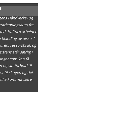
n
atens Håndverks- og
terutdanningskurs fra
ed. Haftorn arbeider
blanding av disse. I
turen, ressursbruk og
istens står særlig i
ringer som kan få
 og sitt forhold til
t til skogen og det
e til å kommunisere.