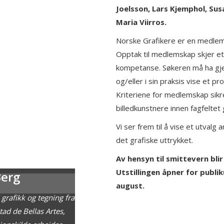
Joelsson, Lars Kjemphol, Sus
Maria Viirros.
Norske Grafikere er en medlem
Opptak til medlemskap skjer et
kompetanse. Søkeren må ha gje
og/eller i sin praksis vise et 
Kriteriene for medlemskap sik
billedkunstnere innen fagfeltet 
Vi ser frem til å vise et utval
det grafiske uttrykket.
Av hensyn til smittevern blir
Utstillingen åpner for publik
Berg
august.
 grafikk og tegning fra
ad de Bellas Artes,