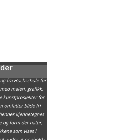
der
ing fra Hochschule für
med maleri, grafikk,
e kunstprosjekter for
m omfatter både fri
 hennes kjennetegnes
e og form der natur,
ykkene som vises i
til under et opphold i