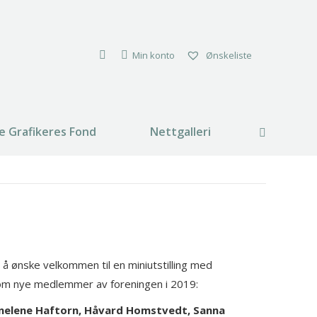
Min konto
Ønskeliste
e Grafikeres Fond
Nettgalleri
Search:
 å ønske velkommen til en miniutstilling med
om nye medlemmer av foreningen i 2019:
nnelene Haftorn, Håvard Homstvedt, Sanna