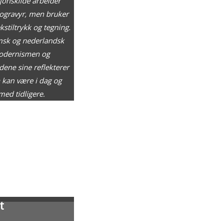
jonskilde arbeider
togravyr, men bruker
kstiltrykk og tegning.
amsk og nederlandsk
 modernismen og
dene sine reflekterer
 kan være i dag og
ed tidligere.
t