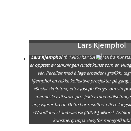
Lars Kjemphol
Lars Kjemphol
(f. 1980) har BA og MA fra Kunsta
er opptatt av tenkningen rundt kunst som en viktig
vår. Parallelt med å lage arbeider i grafikk, te
Kjemphol en rekke kollektive prosjekter på gang.
«Sosial skulptur», etter Joseph Beuys, om sin pr
mennesker til store prosjekter med målsettinge
engasjerer bredt. Dette har resultert i flere langs
«Woodland skateboards» (2009-), «Norsk Antikun
kunstnergruppa «Sisyfos minigolfklubb