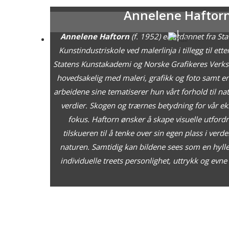
Annelene Haftor
Annelene Haftorn
(f. 1952) er utdannet fra St
Kunstindustriskole ved malerlinja i tillegg til et
Statens Kunstakademi og Norske Grafikeres Verkst
hovedsakelig med maleri, grafikk og foto samt en 
arbeidene sine tematiserer hun vårt forhold til na
verdier. Skogen og trærnes betydning for vår eks
fokus. Haftorn ønsker å skape visuelle utford
tilskueren til å tenke over sin egen plass i verden
naturen. Samtidig kan bildene sees som en hylles
individuelle treets personlighet, uttrykk og evn