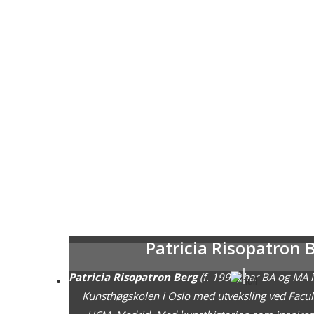
Patricia Risopatron 
Patricia Risopatron Berg
(f. 1995) har BA og MA i
Kunsthøgskolen i Oslo med utveksling ved Facult