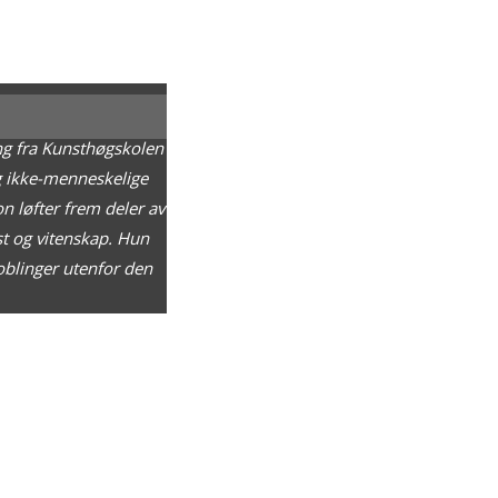
ing fra Kunsthøgskolen
g ikke-menneskelige
on løfter frem deler av
t og vitenskap. Hun
koblinger utenfor den