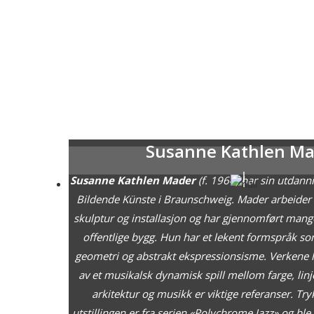
Susanne Kathlen Ma
Susanne Kathlen Mader
(f. 1964) har sin utdann
Bildende Künste i Braunschweig. Mader arbeider 
skulptur og installasjon og har gjennomført mang
offentlige bygg. Hun har et lekent formspråk so
geometri og abstrakt ekspressionsisme. Verkene
av et musikalsk dynamisk spill mellom farge, linj
arkitektur og musikk er viktige referanser. Tr
utstillingen er fra serien «Polychrome Jazz» og ble 