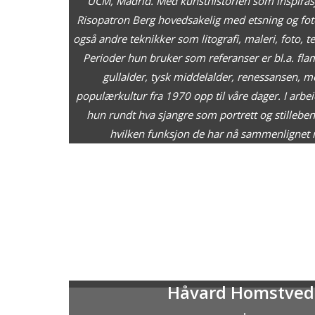
UCM, Madrid. Med kunsthistorien som inspiras
Risopatron Berg hovedsakelig med etsning og fo
også andre teknikker som litografi, maleri, foto, te
Perioder hun bruker som referanser er bl.a. fl
gullalder, tysk middelalder, renessansen,
populærkultur fra 1970 opp til våre dager. I arbei
hun rundt hva sjangre som portrett og stilleben
hvilken funksjon de har nå sammenlignet m
Håvard Homstved