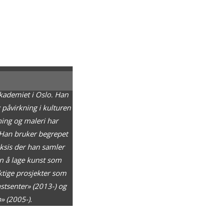
kademiet i Oslo. Han
 påvirkning i kulturen
gning og maleri har
 Han bruker begrepet
aksis der han samler
n å lage kunst som
iktige prosjekter som
stsenter» (2013-) og
» (2005-).