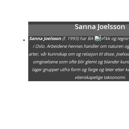
Sanna Joelsson
Sanna Joelsson
(f. 1993) har BA i grafikk og tegn
i Oslo. Arbeidene hennes handler om naturen o
arter, vår kunnskap om og relasjon til disse. Joelss
omgivelsene som ofte blir glemt og blander kuns
lager grupper utfra form og farge og leter etter 
vitenskapelige taksonomi.