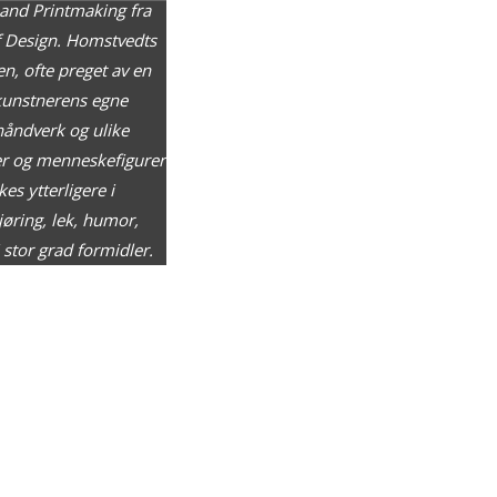
 and Printmaking fra
of Design. Homstvedts
en, ofte preget av en
 kunstnerens egne
 håndverk og ulike
er og menneskefigurer
s ytterligere i
øring, lek, humor,
stor grad formidler.