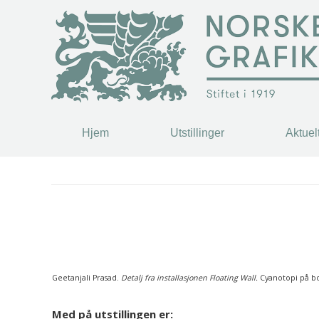
Hjem
Utstillinger
Aktuel
Hjem
Utstillinger
Aktuel
You are here:
Geetanjali Prasad.
Detalj fra installasjonen Floating Wall.
Cyanotopi på bo
Med på utstillingen er: