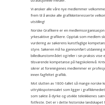
utradisjonelle medier.
Vi ønsker alle våre nye medlemmer velkommen
frem til å ønske alle grafikkinteresserte velko
utstilling!
Norske Grafikere er en medlemsorganisasjon
yrkesaktive grafikere. Opptak som medlem sk
vurdering av søkerens kunstfaglige kompeta
styre. Søkeren må ha gjennomført utdanning i
billedkunstområdet og/eller i sin praksis vise 
tilsvarende kompetanse på høgskolenivå. Kri
sikrer at foreningenes medlemmer er profesjo
innen fagfeltet grafikk.
Mot slutten av 1800-tallet så mange norske k
uttrykkspotensialet som ligger i grafikkmediet
som søkte å dyrke og utvikle teknikkenes sære
fotfeste. Det er i dette historiske landskapet 