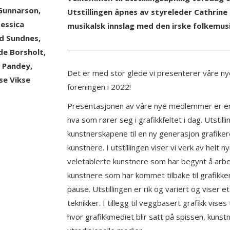
 Gunnarson,
Utstillingen åpnes av styreleder Cathrine F
Jessica
musikalsk innslag med den irske folkemu
ød Sundnes,
de Borsholt,
 Pandey,
Det er med stor glede vi presenterer våre n
se Vikse
foreningen i 2022!
Presentasjonen av våre nye medlemmer er en u
hva som rører seg i grafikkfeltet i dag. Utstillin
kunstnerskapene til en ny generasjon grafikere
kunstnere. I utstillingen viser vi verk av helt
veletablerte kunstnere som har begynt å arb
kunstnere som har kommet tilbake til grafikke
pause. Utstillingen er rik og variert og viser e
teknikker. I tillegg til veggbasert grafikk vis
hvor grafikkmediet blir satt på spissen, kunst