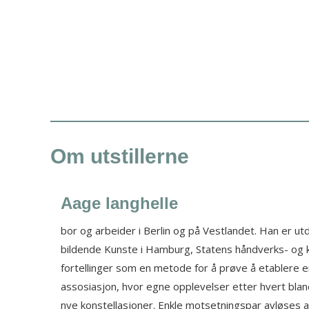
Om utstillerne
Aage langhelle
bor og arbeider i Berlin og på Vestlandet. Han er u
laten
bildende Kunste i Hamburg, Statens håndverks- og ku
fortellinger som en metode for å prøve å etablere e
assosiasjon, hvor egne opplevelser etter hvert bland
nter.
nye konstellasjoner. Enkle motsetningspar avløses 