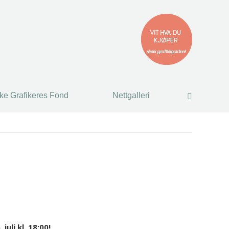
ke Grafikeres Fond
Nettgalleri
Search:
ke Grafikeres Fond
Nettgalleri
Search:
uli kl. 18:00!