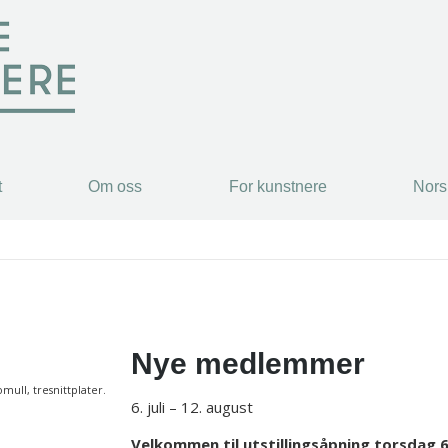
t
Om oss
For kunstnere
Nors
t
Om oss
For kunstnere
Nors
Nye medlemmer
mull, tresnittplater.
6. juli – 12. august
Velkommen til utstillingsåpning torsdag 6. j