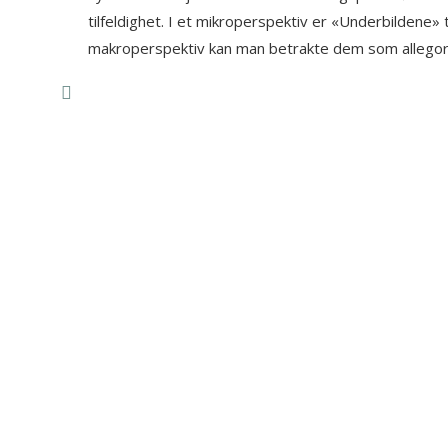
erer står
tilfeldighet. I et mikroperspektiv er «Underbildene» 
llerede
makroperspektiv kan man betrakte dem som allegorier