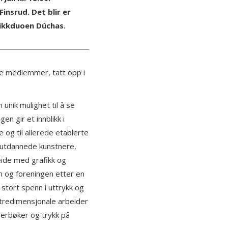
insrud. Det blir er
sikkduoen Dúchas.
ye medlemmer, tatt opp i
nik mulighet til å se
gen gir et innblikk i
 og til allerede etablerte
 nyutdannede kunstnere,
eide med grafikk og
n og foreningen etter en
t stort spenn i uttrykk og
es tredimensjonale arbeider
nerbøker og trykk på