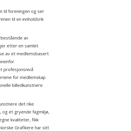
 til foreningen og ser
mmen til en innholdsrik
 bestående av
jer etter en samlet
nse av et medlemsbasert
nnenfor
et profesjonsnivå
teriene for medlemskap
nelle billedkunstnere
unstnere det rike
, og et gryende fagmiljø,
gne kvaliteter, fikk
Norske Grafikere har sitt