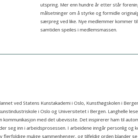
utspring. Mer enn hundre år etter står foren
målsetninger om å styrke og formidle original
særpreg ved like. Nye medlemmer kommer til 
samtiden speiles i medlemsmassen.
tdannet ved Statens Kunstakademi i Oslo, Kunsthøgskolen i Berge
nstindustriskole i Oslo og Universitetet i Bergen. Langhelle les
n kommunikasjon med det ubevisste. Det inspirerer ham til automa
er seg inn i arbeidsprosessen. I arbeidene inngår personlig og kol
av flerfoldige mulige sammenhenger, og tilfeldig orden blander 