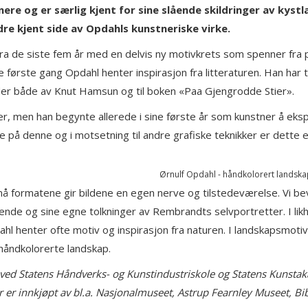
ere og er særlig kjent for sine slående skildringer av kys
dre kjent side av Opdahls kunstneriske virke.
 fra de siste fem år med en delvis ny motivkrets som spenner fra 
e første gang Opdahl henter inspirasjon fra litteraturen. Han har ti
ilder både av Knut Hamsun og til boken «Paa Gjengrodde Stier».
er, men han begynte allerede i sine første år som kunstner å ek
på denne og i motsetning til andre grafiske teknikker er dette en 
Ørnulf Opdahl - håndkolorert landska
 formatene gir bildene en egen nerve og tilstedeværelse. Vi bev
iende og sine egne tolkninger av Rembrandts selvportretter. I lik
l henter ofte motiv og inspirasjon fra naturen. I landskapsmotive
 håndkolorerte landskap.
 ved Statens Håndverks- og Kunstindustriskole og Statens Kunstak
der er innkjøpt av bl.a. Nasjonalmuseet, Astrup Fearnley Museet, Bi