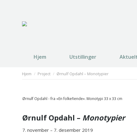
Hjem
Utstillinger
Aktuel
You are here:
Hjem
Project
Ørnulf Opdahl – Monotypier
Ørnulf Opdahl - fra «En folkefiende». Monotypi 33 x 33 cm
Ørnulf Opdahl –
Monotypier
7. november – 7. desember 2019