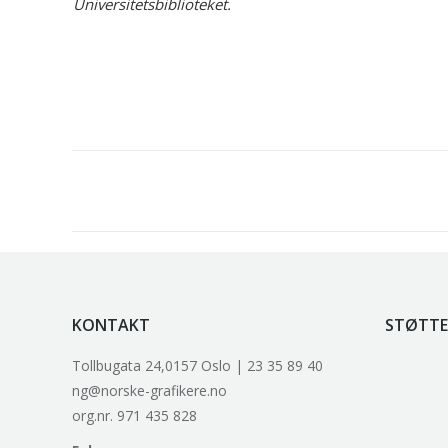
Universitetsbiblioteket.
Project
navigation
KONTAKT
STØTTE
Tollbugata 24,0157 Oslo | 23 35 89 40
ng@norske-grafikere.no
org.nr. 971 435 828