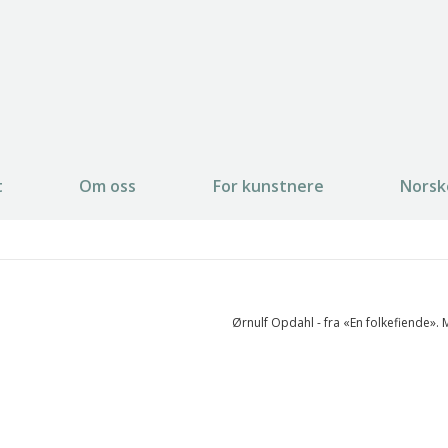
t
Om oss
For kunstnere
Norsk
Ørnulf Opdahl - fra «En folkefiende».