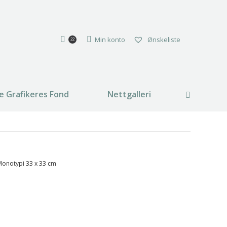
Min konto
Ønskeliste
22
e Grafikeres Fond
Nettgalleri
Search:
 Monotypi 33 x 33 cm