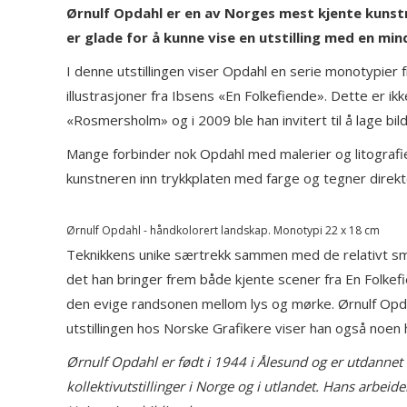
Ørnulf Opdahl er en av Norges mest kjente kunstn
er glade for å kunne vise en utstilling med en min
I denne utstillingen viser Opdahl en serie monotypier
illustrasjoner fra Ibsens «En Folkefiende». Dette er ikk
«Rosmersholm» og i 2009 ble han invitert til å lage b
Mange forbinder nok Opdahl med malerier og litografi
kunstneren inn trykkplaten med farge og tegner direkte 
Ørnulf Opdahl - håndkolorert landskap. Monotypi 22 x 18 cm
Teknikkens unike særtrekk sammen med de relativt små
det han bringer frem både kjente scener fra En Folkef
den evige randsonen mellom lys og mørke. Ørnulf Opdah
utstillingen hos Norske Grafikere viser han også noen
Ørnulf Opdahl er født i 1944 i Ålesund og er utdannet
kollektivutstillinger i Norge og i utlandet. Hans arbei