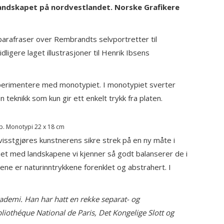
tlandskapet på nordvestlandet. Norske Grafikere
parafraser over Rembrandts selvportretter til
dligere laget illustrasjoner til Henrik Ibsens
sperimentere med monotypiet. I monotypiet sverter
teknikk som kun gir ett enkelt trykk fra platen.
p. Monotypi 22 x 18 cm
isstgjøres kunstnerens sikre strek på en ny måte i
het med landskapene vi kjenner så godt balanserer de i
ne er naturinntrykkene forenklet og abstrahert. I
ademi. Han har hatt en rekke separat- og
bliothéque National de Paris, Det Kongelige Slott og