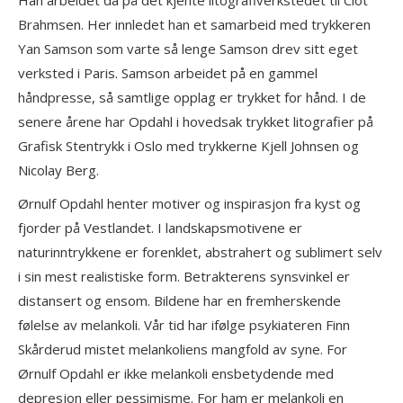
Brahmsen. Her innledet han et samarbeid med trykkeren
Yan Samson som varte så lenge Samson drev sitt eget
verksted i Paris. Samson arbeidet på en gammel
håndpresse, så samtlige opplag er trykket for hånd. I de
senere årene har Opdahl i hovedsak trykket litografier på
Grafisk Stentrykk i Oslo med trykkerne Kjell Johnsen og
Nicolay Berg.
Ørnulf Opdahl henter motiver og inspirasjon fra kyst og
fjorder på Vestlandet. I landskapsmotivene er
naturinntrykkene er forenklet, abstrahert og sublimert selv
i sin mest realistiske form. Betrakterens synsvinkel er
distansert og ensom. Bildene har en fremherskende
følelse av melankoli. Vår tid har ifølge psykiateren Finn
Skårderud mistet melankoliens mangfold av syne. For
Ørnulf Opdahl er ikke melankoli ensbetydende med
depresjon eller pessimisme. For ham er melankoli en