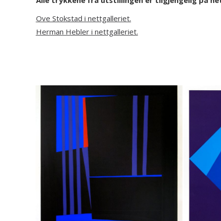
Alle trykkene fra utstillingen er tilgjengelig på n
Ove Stokstad i nettgalleriet.
Herman Hebler i nettgalleriet.