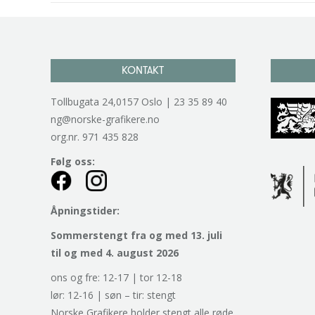
KONTAKT
Tollbugata 24,0157 Oslo | 23 35 89 40
ng@norske-grafikere.no
org.nr. 971 435 828
Følg oss:
Åpningstider:
Sommerstengt fra og med 13. juli
til og med 4. august 2026
ons og fre: 12-17 | tor 12-18
lør: 12-16 | søn – tir: stengt
Norske Grafikere holder stengt alle røde