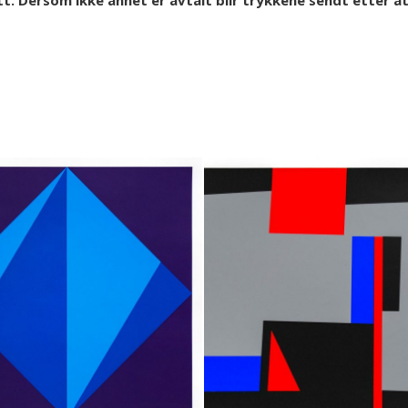
ett. Dersom ikke annet er avtalt blir trykkene sendt etter at 