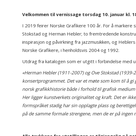
Velkommen til vernissage torsdag 10. januar kl. 
I 2019 feirer Norske Grafikere 100 år. For å markere s
Stokstad og Herman Hebler; to fremtredende konstruktiv
inspirasjon og påvirkning fra jazzmusikken, og Hebler
Norske Grafikere, i henholdsvis 2004 og 1992.
Utdrag fra katalogen som er utgitt i forbindelse med u
«Herman Hebler (1911-2007) og Ove Stokstad (1939-2018)
konsertprogrammet. Det var et møte som kom til å gi gje
norsk grafikkhistorie både i forhold til grafisk mediu
Her ligger kunstverkets originalitet og kraft. Det er ikk
formspråket stadig har sin opplagte plass og berettigels
på de samme formale strengene, men de er på ingen måt