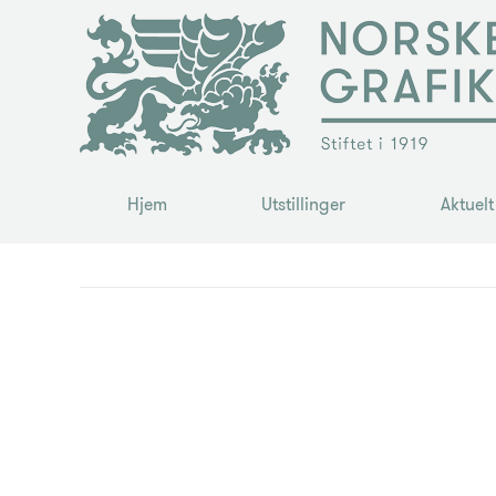
Hjem
Utstillinger
Aktuelt
Hjem
Utstillinger
Aktuelt
You are here: