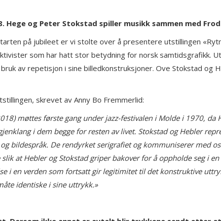
18. Hege og Peter Stokstad spiller musikk sammen med Frod
tarten på jubileet er vi stolte over å presentere utstillingen «R
ister som har hatt stor betydning for norsk samtidsgrafikk. Utsti
s bruk av repetisjon i sine billedkonstruksjoner. Ove Stokstad 
tstillingen, skrevet av Anny Bo Fremmerlid:
 møttes første gang under jazz-festivalen i Molde i 1970, da Hebl
nklang i dem begge for resten av livet. Stokstad og Hebler represe
m og bildespråk. De rendyrket serigrafiet og kommuniserer med oss
e slik at Hebler og Stokstad griper bakover for å oppholde seg i en 
e i en verden som fortsatt gir legitimitet til det konstruktive uttr
e identiske i sine uttrykk.»