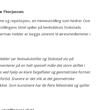
e Thorjussen.
ytme og repetisjon», en minneutstilling som hedrer Ove
llingens tittel spiller på henholdsvis Stokstads
og Herman Hebler er begge utnevnt til æresmedlemmer i
er var festivalutstiller og Stokstad sto på
nterer på en helt spesiell måte det store skiftet i
 ved hjelp av klare fargeflater og geometriske former.
fortid. Snarere er det slik at det geometriske
ykket. Som kunstnere har de flere fellestrekk og spiller