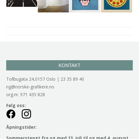
Project
navigation
KONTAKT
Tollbugata 24,0157 Oslo | 23 35 89 40
ng@norske-grafikere.no
org.nr. 971 435 828
Følg oss:
Åpningstider:
Sommerstengt fra og med 13. juli til og med 4. august