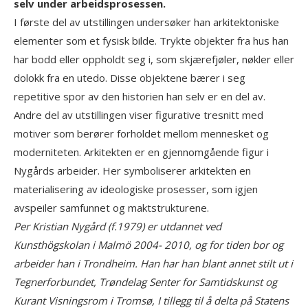
selv under arbeidsprosessen.
I første del av utstillingen undersøker han arkitektoniske
elementer som et fysisk bilde. Trykte objekter fra hus han
har bodd eller oppholdt seg i, som skjærefjøler, nøkler eller
dolokk fra en utedo. Disse objektene bærer i seg
repetitive spor av den historien han selv er en del av.
Andre del av utstillingen viser figurative tresnitt med
motiver som berører forholdet mellom mennesket og
moderniteten. Arkitekten er en gjennomgående figur i
Nygårds arbeider. Her symboliserer arkitekten en
materialisering av ideologiske prosesser, som igjen
avspeiler samfunnet og maktstrukturene.
Per Kristian Nygård (f.1979) er utdannet ved
Kunsthögskolan i Malmö 2004- 2010, og for tiden bor og
arbeider han i Trondheim. Han har han blant annet stilt ut i
Tegnerforbundet, Trøndelag Senter for Samtidskunst og
Kurant Visningsrom i Tromsø, I tillegg til å delta på Statens