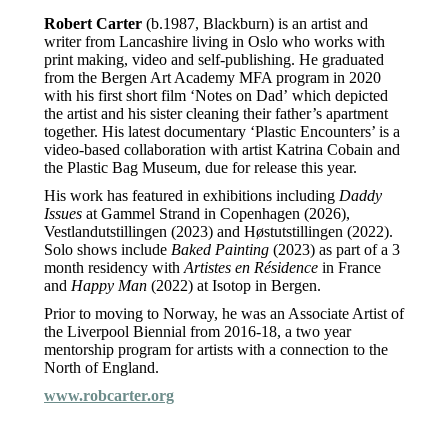
Robert Carter
(b.1987, Blackburn) is an artist and
writer from Lancashire living in Oslo who works with
print making, video and self-publishing. He graduated
from the Bergen Art Academy MFA program in 2020
with his first short film ‘Notes on Dad’
which depicted
the artist and his sister cleaning their father’s apartment
together. His latest documentary ‘Plastic Encounters’ is a
video-based collaboration with artist Katrina Cobain and
the Plastic Bag Museum, due for release this year.
His work has featured in exhibitions including
Daddy
Issues
at Gammel Strand in Copenhagen (2026),
Vestlandutstillingen (2023) and Høstutstillingen (2022).
Solo shows include
Baked Painting
(2023) as part of a 3
month residency with
Artistes en Résidence
in France
and
Happy Man
(2022) at Isotop in Bergen.
Prior to moving to Norway, he was an Associate Artist of
the Liverpool Biennial from 2016-18, a two year
mentorship program for artists with a connection to the
North of England.
www.robcarter.org