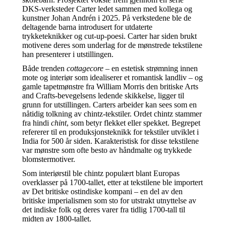
DKS-verksteder Carter ledet sammen med kollega og
kunstner Johan Andrén i 2025. På verkstedene ble de
deltagende barna introdusert for utdaterte
trykketeknikker og cut-up-poesi. Carter har siden brukt
motivene deres som underlag for de mønstrede tekstilene
han presenterer i utstillingen.
Både trenden
cottagecore
– en estetisk strømning innen
mote og interiør som idealiserer et romantisk landliv – og
gamle tapetmønstre fra William Morris den britiske Arts
and Crafts-bevegelsens ledende skikkelse, ligger til
grunn for utstillingen. Carters arbeider kan sees som en
nåtidig tolkning av chintz-tekstiler. Ordet chintz stammer
fra hindi
chint
, som betyr flekket eller spekket. Begrepet
refererer til en produksjonsteknikk for tekstiler utviklet i
India for 500 år siden. Karakteristisk for disse tekstilene
var mønstre som ofte besto av håndmalte og trykkede
blomstermotiver.
Som interiørstil ble chintz populært blant Europas
overklasser på 1700-tallet, etter at tekstilene ble importert
av Det britiske ostindiske kompani – en del av den
britiske imperialismen som sto for utstrakt utnyttelse av
det indiske folk og deres varer fra tidlig 1700-tall til
midten av 1800-tallet.