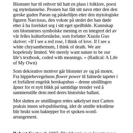
Blomster har til enhver tid hatt en plass i folklore, poesi
og mytedannelse. Peonen har fått sitt navn etter den den
greske guden Paean og påskeliljen etter den mytologiske
figuren Narcissus, den vokste på stedet der han døde
etter å ha forelsket seg i sitt eget speilbilde. Kunnskap
om blomstenes symbolske mening er en integrert del av
vår felles kulturforståelse, som forfatter Xiaolu Guo
skriver: «If I see a red rose, I think of love. If I see a
white chrysanthemum, I think of death. We are
hopelessly limited. We merely want nature to be our
life’s textbook, coded with meanings. » (Radical: A Life
of My Own)
Som dekorative motiver går blomster av og på moten.
Fra hippiebevegelsens
flower power
til falmede tapeter i
et forfallent engelsk herskapshus – denne utstillingen
åpner for et nytt blikk på samtidige trender ved å
sammenstille dem med deres historiske ballast.
Mot slutten av utstillingen rettes søkelyset mot Carters
praksis innen selvpublisering, idet de utstilte tekstilene
blir brukt som baktepper for et spoken-word-
arrangement.