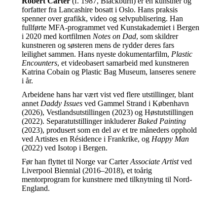
Robert Carter
(f. 1987, Blackburn) er en kunstner og
forfatter fra Lancashire bosatt i Oslo. Hans praksis
spenner over grafikk, video og selvpublisering. Han
fullførte MFA-programmet ved Kunstakademiet i Bergen
i 2020 med kortfilmen
Notes on Dad
, som skildrer
kunstneren og søsteren mens de rydder deres fars
leilighet sammen. Hans nyeste dokumentarfilm,
Plastic
Encounters
, et videobasert samarbeid med kunstneren
Katrina Cobain og Plastic Bag Museum, lanseres senere
i år.
Arbeidene hans har vært vist ved flere utstillinger, blant
annet
Daddy Issues
ved Gammel Strand i København
(2026), Vestlandsutstillingen (2023) og Høstutstillingen
(2022). Separatutstillinger inkluderer
Baked Painting
(2023), produsert som en del av et tre måneders opphold
ved Artistes en Résidence i Frankrike, og
Happy Man
(2022) ved Isotop i Bergen.
Før han flyttet til Norge var Carter
Associate Artist
ved
Liverpool Biennial (2016–2018), et toårig
mentorprogram for kunstnere med tilknytning til Nord-
England.