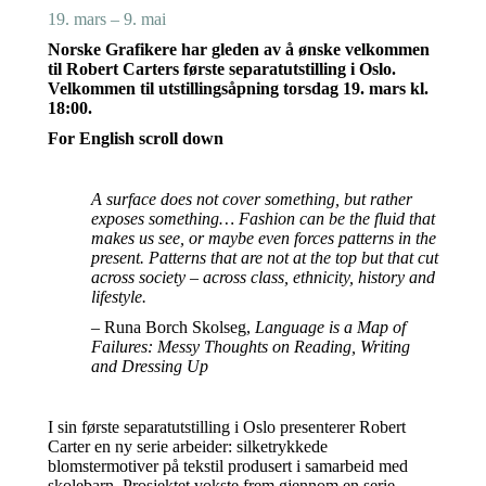
19. mars – 9. mai
Norske Grafikere har gleden av å ønske velkommen
til Robert Carters første separatutstilling i Oslo.
Velkommen til utstillingsåpning torsdag 19. mars kl.
18:00.
For English scroll down
A surface does not cover something, but rather
exposes something… Fashion can be the fluid that
makes us see, or maybe even forces patterns in the
present. Patterns that are not at the top but that cut
across society – across class, ethnicity, history and
lifestyle.
– Runa Borch Skolseg,
Language is a Map of
Failures: Messy Thoughts on Reading, Writing
and Dressing Up
I sin første separatutstilling i Oslo presenterer Robert
Carter en ny serie arbeider: silketrykkede
blomstermotiver på tekstil produsert i samarbeid med
skolebarn. Prosjektet vokste frem gjennom en serie