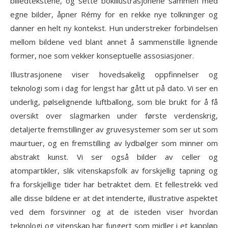
billedtekstene, og sette bokillustrasjonene sammen med
egne bilder, åpner Rémy for en rekke nye tolkninger og
danner en helt ny kontekst. Hun understreker forbindelsen
mellom bildene ved blant annet å sammenstille lignende
former, noe som vekker konseptuelle assosiasjoner.
Illustrasjonene viser hovedsakelig oppfinnelser og
teknologi som i dag for lengst har gått ut på dato. Vi ser en
underlig, pølselignende luftballong, som ble brukt for å få
oversikt over slagmarken under første verdenskrig,
detaljerte fremstillinger av gruvesystemer som ser ut som
maurtuer, og en fremstilling av lydbølger som minner om
abstrakt kunst. Vi ser også bilder av celler og
atompartikler, slik vitenskapsfolk av forskjellig tapning og
fra forskjellige tider har betraktet dem. Et fellestrekk ved
alle disse bildene er at det intenderte, illustrative aspektet
ved dem forsvinner og at de isteden viser hvordan
teknologi og vitenskap har fungert som midler i et kappløp