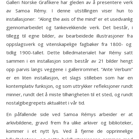
Galleri Norske Grafikere har gleden av å presentere verk
av Samoa Rémy. I denne utstillingen viser hun to
installasjoner: “Along the axis of the mind” er et usedvanlig
gjennomarbeidet og tankevekkende verk. Det består, i
tillegg til egne bilder, av bearbeidede illustrasjoner fra
oppslagsverk og vitenskapelige fagbøker fra 1800- og
tidlig 1900-tallet. Dette billedmaterialet har Rémy satt
sammen i en installasjon som består av 21 bilder hengt
opp parvis langs veggene i gallerirommet. “Ante Verbum”
er en liten installasjon, et slags stilleben som har en
kontemplativ funksjon, og som uttrykker refleksjoner rundt
minner, rundt det å miste tilhørigheten til et sted, og rundt
nostalgibegrepets aktualitet i vår tid.
En påfallende side ved Samoa Rémys arbeider er at
arkivbildene, gravd frem fra ulike arkiver og biblioteker,
kommer i et nytt lys. Ved å fjerne de opprinnelige