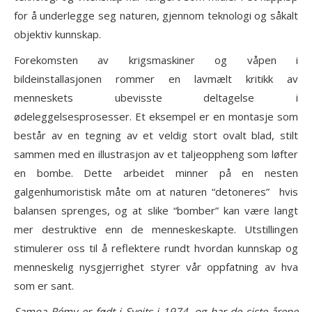
for å underlegge seg naturen, gjennom teknologi og såkalt
objektiv kunnskap.
Forekomsten av krigsmaskiner og våpen i
bildeinstallasjonen rommer en lavmælt kritikk av
menneskets ubevisste deltagelse i
ødeleggelsesprosesser. Et eksempel er en montasje som
består av en tegning av et veldig stort ovalt blad, stilt
sammen med en illustrasjon av et taljeoppheng som løfter
en bombe. Dette arbeidet minner på en nesten
galgenhumoristisk måte om at naturen “detoneres” hvis
balansen sprenges, og at slike “bomber” kan være langt
mer destruktive enn de menneskeskapte. Utstillingen
stimulerer oss til å reflektere rundt hvordan kunnskap og
menneskelig nysgjerrighet styrer vår oppfatning av hva
som er sant.
Samoa Rémy er født i Sveits i 1974, og har de siste årene