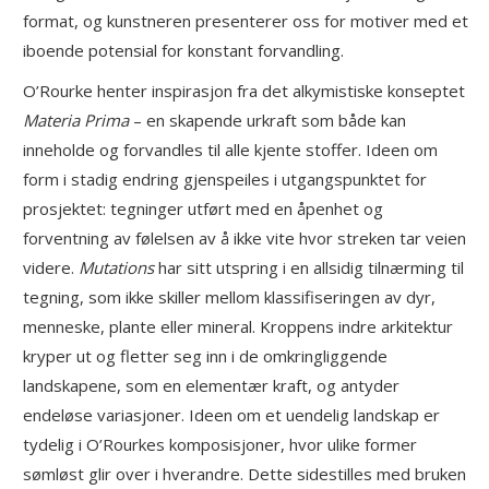
format, og kunstneren presenterer oss for motiver med et
iboende potensial for konstant forvandling.
O’Rourke henter inspirasjon fra det alkymistiske konseptet
Materia Prima
– en skapende urkraft som både kan
inneholde og forvandles til alle kjente stoffer. Ideen om
form i stadig endring gjenspeiles i utgangspunktet for
prosjektet: tegninger utført med en åpenhet og
forventning av følelsen av å ikke vite hvor streken tar veien
videre.
Mutations
har sitt utspring i en allsidig tilnærming til
tegning, som ikke skiller mellom klassifiseringen av dyr,
menneske, plante eller mineral. Kroppens indre arkitektur
kryper ut og fletter seg inn i de omkringliggende
landskapene, som en elementær kraft, og antyder
endeløse variasjoner. Ideen om et uendelig landskap er
tydelig i O’Rourkes komposisjoner, hvor ulike former
sømløst glir over i hverandre. Dette sidestilles med bruken