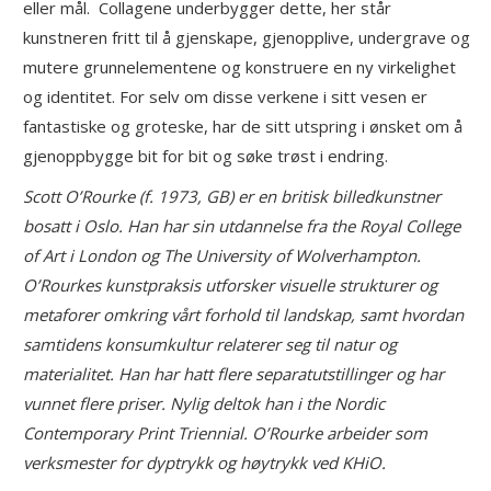
eller mål. Collagene underbygger dette, her står
kunstneren fritt til å gjenskape, gjenopplive, undergrave og
mutere grunnelementene og konstruere en ny virkelighet
og identitet. For selv om disse verkene i sitt vesen er
fantastiske og groteske, har de sitt utspring i ønsket om å
gjenoppbygge bit for bit og søke trøst i endring.
Scott O’Rourke (f. 1973, GB) er en britisk billedkunstner
bosatt i Oslo.
Han har sin utdannelse fra the Royal College
of Art i London og The University of Wolverhampton.
O’Rourkes kunstpraksis utforsker visuelle strukturer og
metaforer omkring vårt forhold til landskap, samt hvordan
samtidens konsumkultur relaterer seg til natur og
materialitet. Han har hatt flere separatutstillinger og har
vunnet flere priser. Nylig deltok han i the Nordic
Contemporary Print Triennial. O’Rourke arbeider som
verksmester for dyptrykk og høytrykk ved KHiO.