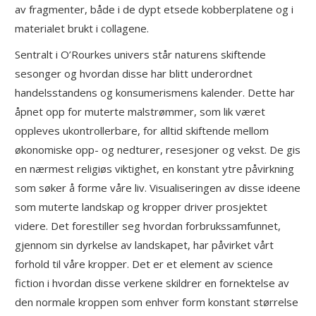
av fragmenter, både i de dypt etsede kobberplatene og i
materialet brukt i collagene.
Sentralt i O’Rourkes univers står naturens skiftende
sesonger og hvordan disse har blitt underordnet
handelsstandens og konsumerismens kalender. Dette har
åpnet opp for muterte malstrømmer, som lik været
oppleves ukontrollerbare, for alltid skiftende mellom
økonomiske opp- og nedturer, resesjoner og vekst. De gis
en nærmest religiøs viktighet, en konstant ytre påvirkning
som søker å forme våre liv. Visualiseringen av disse ideene
som muterte landskap og kropper driver prosjektet
videre. Det forestiller seg hvordan forbrukssamfunnet,
gjennom sin dyrkelse av landskapet, har påvirket vårt
forhold til våre kropper. Det er et element av science
fiction i hvordan disse verkene skildrer en fornektelse av
den normale kroppen som enhver form konstant størrelse