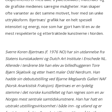
de grafiske medienes særegne muligheter. Han skaper
ofte varianter av det samme motivet, hver med sin unike
uttrykksform. Bjertnæs’ grafikk har en helt spesiell
intensitet og energi, noe som har gjort ham til en av de
mest respekterte og ettertraktede kunstnerne i Norden.
Sverre Koren Bjertnæs (f. 1976 NO) har sin utdannelse fra
Statens kunstakademi og Dutch Art Institute i Enschede NL.
Allerede i tenårene ble han elev av billedhuggeren Tore
Bjørn Skjølsvik og etter hvert maler Odd Nerdrum. Han
hadde sin debututstilling ved Bjarne Meglaards Galleri NAF
(Norsk Anarkistisk Fraksjon). Bjertnæs er en tydelig
stemme i det norske kunstfeltet og han regnes som en av
Norges mest sentrale samtidskunstnere. Han har hatt en
utstrakt utstillingsvirksomhet i både inn- og utland og er