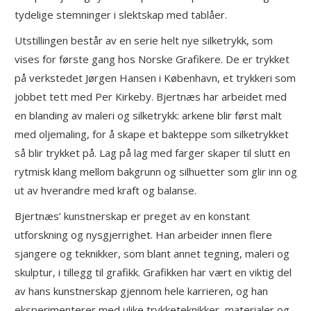
tydelige stemninger i slektskap med tablåer.
Utstillingen består av en serie helt nye silketrykk, som
vises for første gang hos Norske Grafikere. De er trykket
på verkstedet Jørgen Hansen i København, et trykkeri som
jobbet tett med Per Kirkeby. Bjertnæs har arbeidet med
en blanding av maleri og silketrykk: arkene blir først malt
med oljemaling, for å skape et bakteppe som silketrykket
så blir trykket på. Lag på lag med farger skaper til slutt en
rytmisk klang mellom bakgrunn og silhuetter som glir inn og
ut av hverandre med kraft og balanse.
Bjertnæs’ kunstnerskap er preget av en konstant
utforskning og nysgjerrighet. Han arbeider innen flere
sjangere og teknikker, som blant annet tegning, maleri og
skulptur, i tillegg til grafikk. Grafikken har vært en viktig del
av hans kunstnerskap gjennom hele karrieren, og han
eksperimenterer med ulike trykketeknikker, materialer og