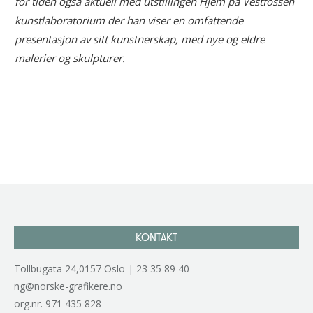
for tiden også aktuell med utstillingen Hjem på Vestfossen
kunstlaboratorium der han viser en omfattende
presentasjon av sitt kunstnerskap, med nye og eldre
malerier og skulpturer.
Project
navigation
KONTAKT
Tollbugata 24,0157 Oslo | 23 35 89 40
ng@norske-grafikere.no
org.nr. 971 435 828