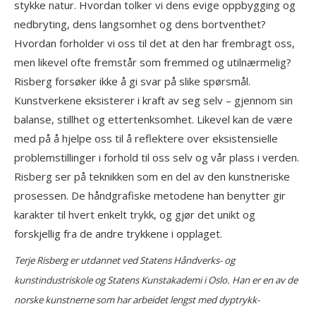
stykke natur. Hvordan tolker vi dens evige oppbygging og
nedbryting, dens langsomhet og dens bortventhet?
Hvordan forholder vi oss til det at den har frembragt oss,
men likevel ofte fremstår som fremmed og utilnærmelig?
Risberg forsøker ikke å gi svar på slike spørsmål.
Kunstverkene eksisterer i kraft av seg selv – gjennom sin
balanse, stillhet og ettertenksomhet. Likevel kan de være
med på å hjelpe oss til å reflektere over eksistensielle
problemstillinger i forhold til oss selv og vår plass i verden.
Risberg ser på teknikken som en del av den kunstneriske
prosessen. De håndgrafiske metodene han benytter gir
karakter til hvert enkelt trykk, og gjør det unikt og
forskjellig fra de andre trykkene i opplaget.
Terje Risberg er utdannet ved Statens Håndverks- og
kunstindustriskole og Statens Kunstakademi i Oslo. Han er en av de
norske kunstnerne som har arbeidet lengst med dyptrykk-