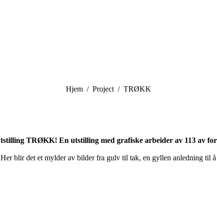
You are here:
Hjem
Project
TRØKK
tstilling TRØKK! En utstilling med grafiske arbeider av 113 av f
er blir det et mylder av bilder fra gulv til tak, en gyllen anledning til å