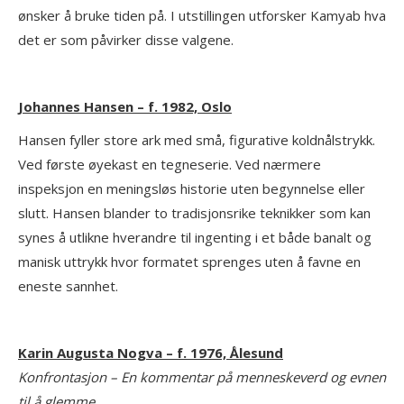
ønsker å bruke tiden på. I utstillingen utforsker Kamyab hva
det er som påvirker disse valgene.
Johannes Hansen – f. 1982, Oslo
Hansen fyller store ark med små, figurative koldnålstrykk.
Ved første øyekast en tegneserie. Ved nærmere
inspeksjon en meningsløs historie uten begynnelse eller
slutt. Hansen blander to tradisjonsrike teknikker som kan
synes å utlikne hverandre til ingenting i et både banalt og
manisk uttrykk hvor formatet sprenges uten å favne en
eneste sannhet.
Karin Augusta Nogva – f. 1976, Ålesund
Konfrontasjon – En kommentar på menneskeverd og evnen
til å glemme