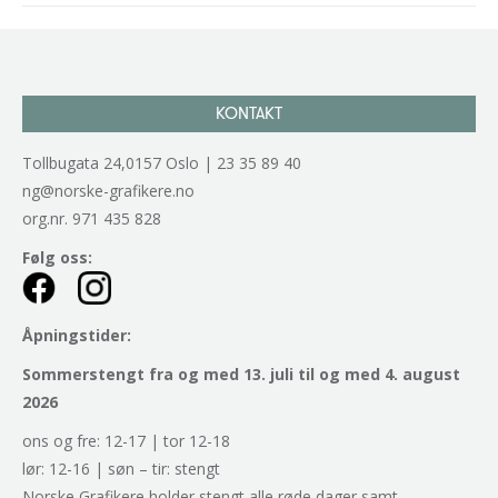
navigation
KONTAKT
Tollbugata 24,0157 Oslo | 23 35 89 40
ng@norske-grafikere.no
org.nr. 971 435 828
Følg oss:
Åpningstider:
Sommerstengt fra og med 13. juli til og med 4. august
2026
ons og fre: 12-17 | tor 12-18
lør: 12-16 | søn – tir: stengt
Norske Grafikere holder stengt alle røde dager samt