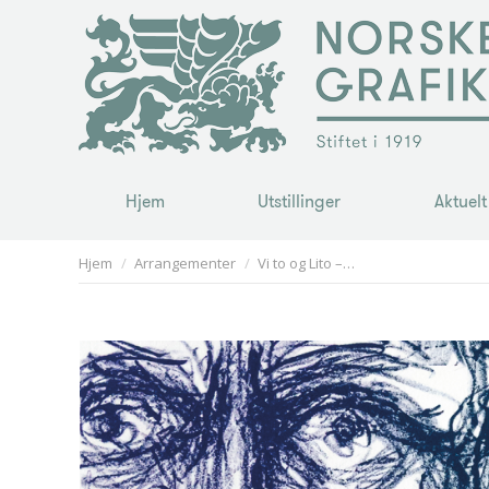
Hjem
Utstillinger
Aktuelt
Hjem
Utstillinger
Aktuelt
You are here:
Hjem
Arrangementer
Vi to og Lito –…