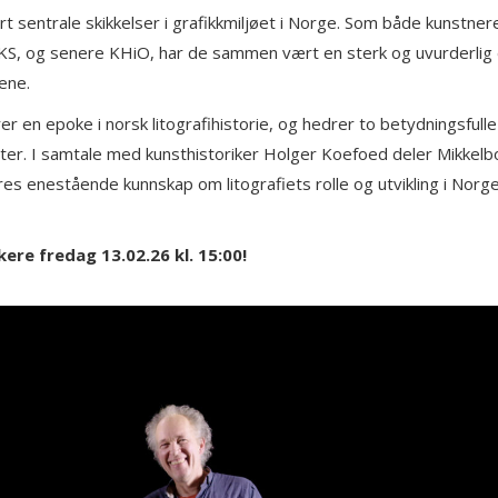
 sentrale skikkelser i grafikkmiljøet i Norge. Som både kunstner
HKS, og senere KHiO, har de sammen vært en sterk og uvurderlig d
ene.
er en epoke i norsk litografihistorie, og hedrer to betydningsful
heter. I samtale med kunsthistoriker Holger Koefoed deler Mikkelb
 deres enestående kunnskap om litografiets rolle og utvikling i Nor
re fredag 13.02.26 kl. 15:00!