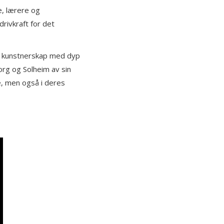
e, lærere og
rivkraft for det
le kunstnerskap med dyp
org og Solheim av sin
ge, men også i deres