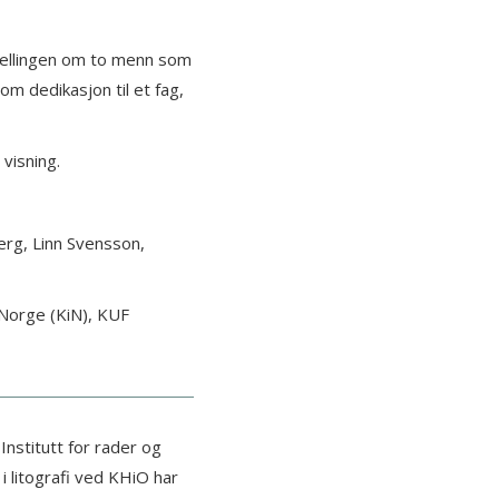
rtellingen om to menn som
om dedikasjon til et fag,
visning.
berg, Linn Svensson,
 Norge (KiN), KUF
nstitutt for rader og
 i litografi ved KHiO har