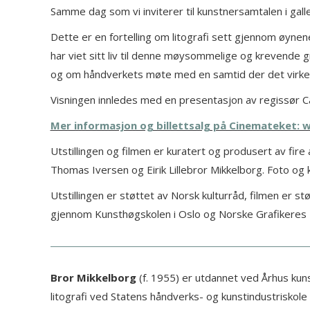
Samme dag som vi inviterer til kunstnersamtalen i gal
Dette er en fortelling om litografi sett gjennom øyne
har viet sitt liv til denne møysommelige og krevende gr
og om håndverkets møte med en samtid der det virker
Visningen innledes med en presentasjon av regissør Cat
Mer informasjon og billettsalg på Cinemateket: 
Utstillingen og filmen er kuratert og produsert av fire
Thomas Iversen og Eirik Lillebror Mikkelborg. Foto og
Utstillingen er støttet av Norsk kulturråd, filmen er
gjennom Kunsthøgskolen i Oslo og Norske Grafikeres 
Bror Mikkelborg
(f. 1955) er utdannet ved Århus kun
litografi ved Statens håndverks- og kunstindustriskole (