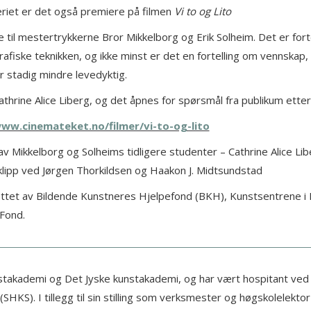
leriet er det også premiere på filmen
Vi to og Lito
ne til mestertrykkerne Bror Mikkelborg og Erik Solheim. Det er fo
afiske teknikken, og ikke minst er det en fortelling om vennskap, 
 stadig mindre levedyktig.
hrine Alice Liberg, og det åpnes for spørsmål fra publikum etter 
www.cinemateket.no/filmer/vi-to-og-lito
 av Mikkelborg og Solheims tidligere studenter – Cathrine Alice Li
 klipp ved Jørgen Thorkildsen og Haakon J. Midtsundstad
 støttet av Bildende Kunstneres Hjelpefond (BKH), Kunstsentrene i
Fond.
stakademi og Det Jyske kunstakademi, og har vært hospitant ved I
SHKS). I tillegg til sin stilling som verksmester og høgskolelektor