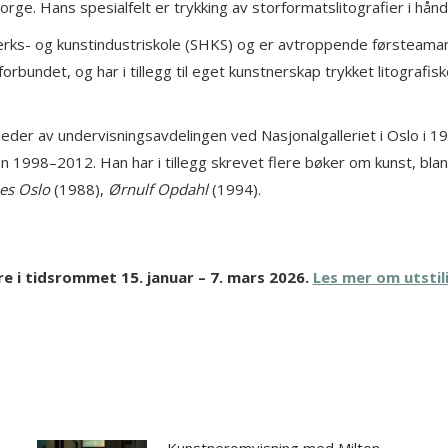
ge. Hans spesialfelt er trykking av storformatslitografier i hån
rks- og kunstindustriskole (SHKS) og er avtroppende førsteamanu
undet, og har i tillegg til eget kunstnerskap trykket litografisk
 leder av undervisningsavdelingen ved Nasjonalgalleriet i Oslo i
 1998–2012. Han har i tillegg skrevet flere bøker om kunst, bla
es Oslo
(1988),
Ørnulf Opdahl
(1994).
e i tidsrommet 15. januar – 7. mars 2026.
Les mer om utsti
Kunstneromvisning med Milton