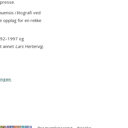
dpresse.
ensis i litografi ved
e opplag for en rekke
 1992–1997 og
nt annet
Lars Hertervig.
lingen
Programlansering – Norske