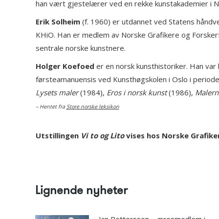
han vært gjestelærer ved en rekke kunstakademier i Nor
Erik Solheim
(f. 1960) er utdannet ved Statens håndve
KHiO. Han er medlem av Norske Grafikere og Forskerforb
sentrale norske kunstnere.
Holger Koefoed
er en norsk kunsthistoriker. Han var
førsteamanuensis ved Kunsthøgskolen i Oslo i perioden
Lysets maler
(1984),
Eros i norsk kunst
(1986),
Malern
– Hentet fra
Store norske leksikon
Utstillingen
Vi to og Lito
vises hos Norske Grafiker
Lignende nyheter
Jan Pettersson – æresmedlem i